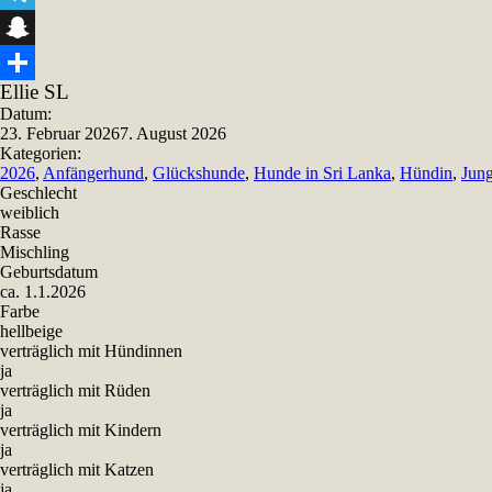
Telegram
Snapchat
Ellie SL
Teilen
Datum:
23. Februar 2026
7. August 2026
Kategorien:
2026
,
Anfängerhund
,
Glückshunde
,
Hunde in Sri Lanka
,
Hündin
,
Jun
Geschlecht
weiblich
Rasse
Mischling
Geburtsdatum
ca. 1.1.2026
Farbe
hellbeige
verträglich mit Hündinnen
ja
verträglich mit Rüden
ja
verträglich mit Kindern
ja
verträglich mit Katzen
ja