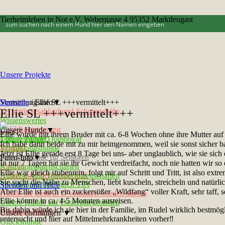
Tierheimleben in Not e.V. Webergasse 4 95352 Marktleugast
Unsere Projekte
Vermittlungsinfo▼
Startseite
/
Ellie SL +++vermittelt+++
Vermittlungsablauf und Schutzgebühr
Ellie SL +++vermittelt+++
Wissenswertes
Chip-Registrierung
Unsere Hunde▼
Ellie wurde mit ihrem Bruder mit ca. 6-8 Wochen ohne ihre Mutter auf
Unsere Partner
Tötungshunde Dombovár
Ich habe dann beide mit zu mir heimgenommen, weil sie sonst sicher 
Kontakt
Vermittlungshunde
Jetzt ist Ellie gerade erst 8 Tage bei uns- aber unglaublich, wie sie si
Seniorenhunde für Senioren
Paten-Info▼
In nur 7 Tagen hat sie ihr Gewicht verdreifacht, noch nie hatten wir so
Notfelle
Kastrationspatenschaften
Ellie war gleich stubenrein, folgt mir auf Schritt und Tritt, ist also e
Hunde auf Pflegestelle in D
Ausreise- und Transportpatenschaften
Sie sucht die Nähe zu Menschen, liebt kuscheln, streicheln und natürli
Vermittlungshilfe durch TIN
Spenden und Hilfe
Aber Ellie ist auch ein zuckersüßer „Wildfang“ voller Kraft, sehr taff
Hunde die nicht in D vermittelt werden dürfen
Ellie könnte in ca. 4-5 Monaten ausreisen.
Unsere Hunde auf Dauerpflegestellen
Bis dahin würde ich sie hier in der Familie, im Rudel wirklich bestmö
Handicap-Hunde
Unsere ehemaligen ▼
untersucht und hier auf Mittelmehrkrankheiten vorher‼️
Glückshunde