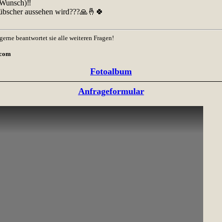
 Wunsch)‼️
 hübscher aussehen wird???🙏🤞🍀
ne beantwortet sie alle weiteren Fragen!
.com
Fotoalbum
Anfrageformular