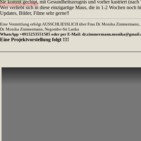
Sie kommt gechipt, mit Gesundheitszeugnis und vorher kastriert (nach
Regenbogenbrücke
Wer verliebt sich in diese einzigartige Maus, die in 1-2 Wochen noch
Updates, Bilder, Filme sehr gerne‼️
Eine Vermittlung erfolgt AUSSCHLIESSLICH über Frau Dr. Monika Zimmermann, ger
Dr. Monika Zimmermann, Negombo-Sri Lanka
WhatsApp +4915253551585 oder per E-Mail: dr.zimmermann.monika@gmail
Eine Projektvorstellung folgt !!!!