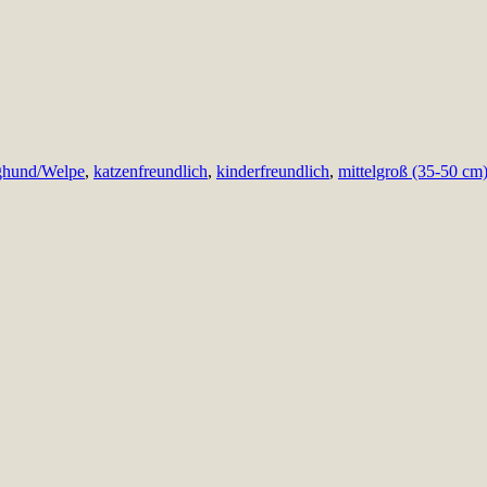
ghund/Welpe
,
katzenfreundlich
,
kinderfreundlich
,
mittelgroß (35-50 cm