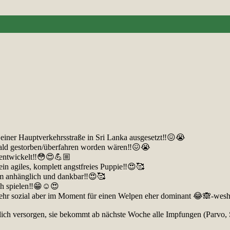
 einer Hauptverkehrsstraße in Sri Lanka ausgesetzt‼️😖😭
bald gestorben/überfahren worden wären‼️😖😭
ch entwickelt‼️😳😍💪🏼
 ein agiles, komplett angstfreies Puppie‼️😍🥰
xtrem anhänglich und dankbar‼️😍🥰
ch spielen‼️😁☺️😍
, sehr sozial aber im Moment für einen Welpen eher dominant 😂🙈-wesha
glich versorgen, sie bekommt ab nächste Woche alle Impfungen (Parvo, S