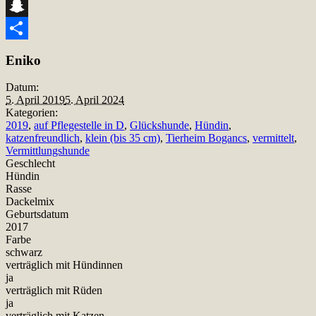
Telegram
Snapchat
Teilen
Eniko
Datum:
5. April 2019
5. April 2024
Kategorien:
2019
,
auf Pflegestelle in D
,
Glückshunde
,
Hündin
,
katzenfreundlich
,
klein (bis 35 cm)
,
Tierheim Bogancs
,
vermittelt
,
Vermittlungshunde
Geschlecht
Hündin
Rasse
Dackelmix
Geburtsdatum
2017
Farbe
schwarz
verträglich mit Hündinnen
ja
verträglich mit Rüden
ja
verträglich mit Katzen