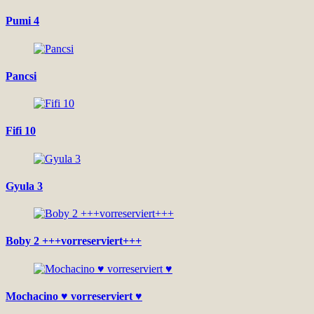
Pumi 4
Pancsi
Fifi 10
Gyula 3
Boby 2 +++vorreserviert+++
Mochacino ♥ vorreserviert ♥