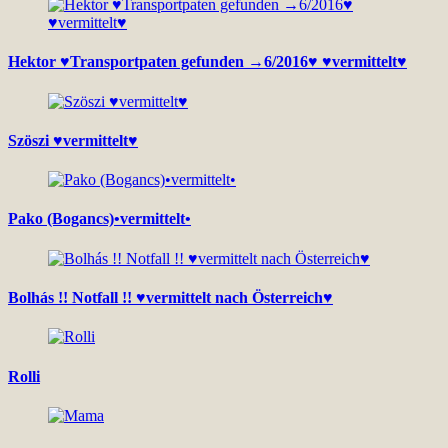
Hektor ♥Transportpaten gefunden →6/2016♥ ♥vermittelt♥
Szöszi ♥vermittelt♥
Pako (Bogancs)•vermittelt•
Bolhás !! Notfall !! ♥vermittelt nach Österreich♥
Rolli