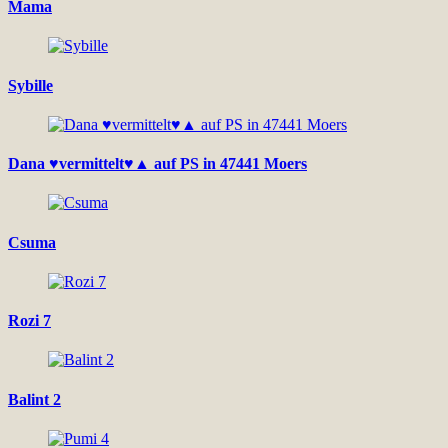
Mama
Sybille
Dana ♥vermittelt♥▲ auf PS in 47441 Moers
Csuma
Rozi 7
Balint 2