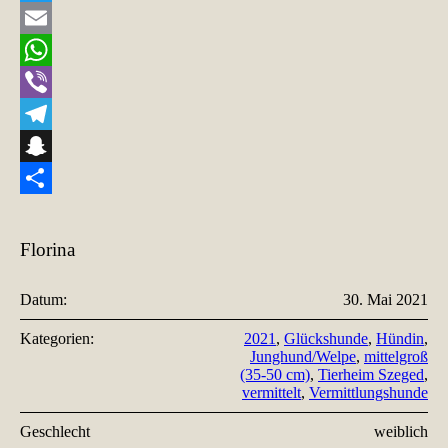
Twitter
Email
WhatsApp
Viber
Telegram
Snapchat
Teilen
Florina
Datum:
30. Mai 2021
Kategorien:
2021
,
Glückshunde
,
Hündin
,
Junghund/Welpe
,
mittelgroß
(35-50 cm)
,
Tierheim Szeged
,
vermittelt
,
Vermittlungshunde
Geschlecht
weiblich