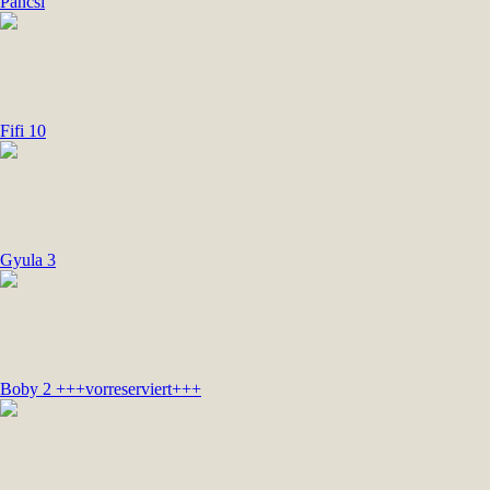
Pancsi
Fifi 10
Gyula 3
Boby 2 +++vorreserviert+++