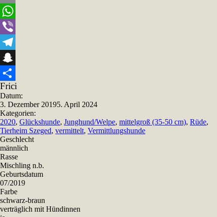
Email
WhatsApp
Viber
Telegram
Snapchat
Frici
Teilen
Datum:
3. Dezember 2019
5. April 2024
Kategorien:
2020
,
Glückshunde
,
Junghund/Welpe
,
mittelgroß (35-50 cm)
,
Rüde
,
Tierheim Szeged
,
vermittelt
,
Vermittlungshunde
Geschlecht
männlich
Rasse
Mischling n.b.
Geburtsdatum
07/2019
Farbe
schwarz-braun
verträglich mit Hündinnen