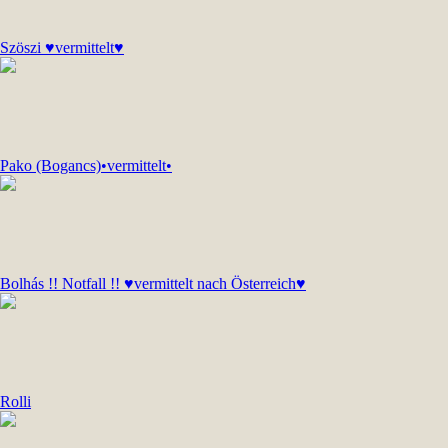
Szöszi ♥vermittelt♥
Pako (Bogancs)•vermittelt•
Bolhás !! Notfall !! ♥vermittelt nach Österreich♥
Rolli