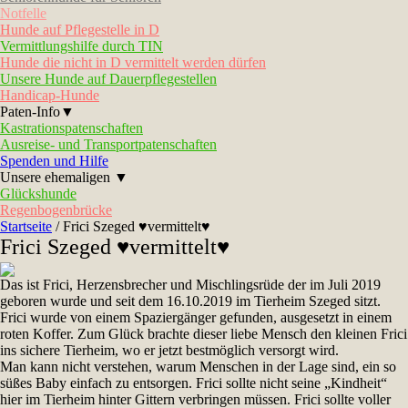
Notfelle
Hunde auf Pflegestelle in D
Vermittlungshilfe durch TIN
Hunde die nicht in D vermittelt werden dürfen
Unsere Hunde auf Dauerpflegestellen
Handicap-Hunde
Paten-Info▼
Kastrationspatenschaften
Ausreise- und Transportpatenschaften
Spenden und Hilfe
Unsere ehemaligen ▼
Glückshunde
Regenbogenbrücke
Startseite
/
Frici Szeged ♥vermittelt♥
Frici Szeged ♥vermittelt♥
Das ist Frici, Herzensbrecher und Mischlingsrüde der im Juli 2019
geboren wurde und seit dem 16.10.2019 im Tierheim Szeged sitzt.
Frici wurde von einem Spaziergänger gefunden, ausgesetzt in einem
roten Koffer. Zum Glück brachte dieser liebe Mensch den kleinen Frici
ins sichere Tierheim, wo er jetzt bestmöglich versorgt wird.
Man kann nicht verstehen, warum Menschen in der Lage sind, ein so
süßes Baby einfach zu entsorgen. Frici sollte nicht seine „Kindheit“
hier im Tierheim hinter Gittern verbringen müssen. Frici sollte voller