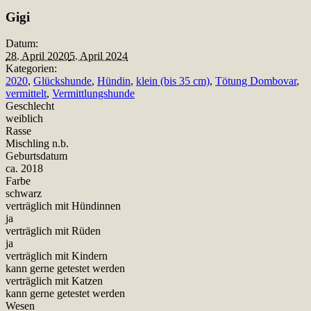
Teilen
Gigi
Datum:
28. April 2020
5. April 2024
Kategorien:
2020
,
Glückshunde
,
Hündin
,
klein (bis 35 cm)
,
Tötung Dombovar
,
vermittelt
,
Vermittlungshunde
Geschlecht
weiblich
Rasse
Mischling n.b.
Geburtsdatum
ca. 2018
Farbe
schwarz
verträglich mit Hündinnen
ja
verträglich mit Rüden
ja
verträglich mit Kindern
kann gerne getestet werden
verträglich mit Katzen
kann gerne getestet werden
Wesen