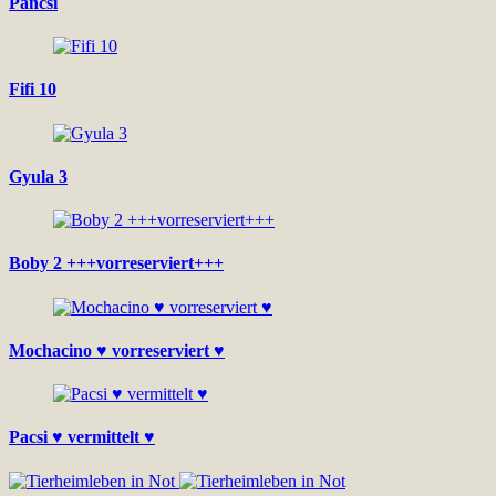
Pancsi
Fifi 10
Gyula 3
Boby 2 +++vorreserviert+++
Mochacino ♥ vorreserviert ♥
Pacsi ♥ vermittelt ♥