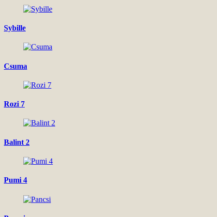
Sybille
Csuma
Rozi 7
Balint 2
Pumi 4