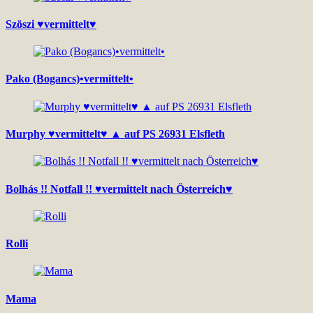
Szöszi ♥vermittelt♥
Pako (Bogancs)•vermittelt•
Murphy ♥vermittelt♥ ▲ auf PS 26931 Elsfleth
Bolhás !! Notfall !! ♥vermittelt nach Österreich♥
Rolli
Mama