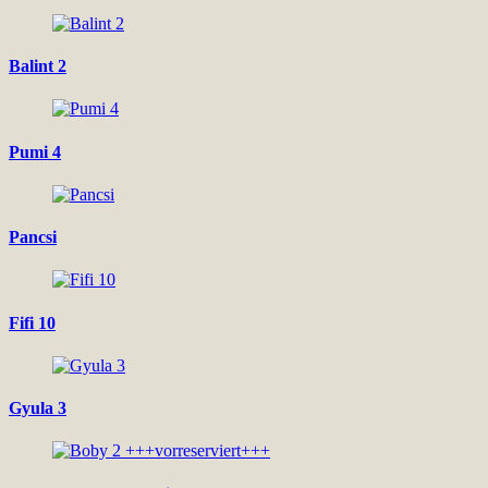
Balint 2
Pumi 4
Pancsi
Fifi 10
Gyula 3