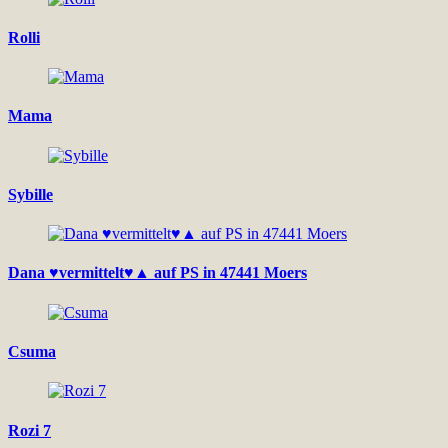
Rolli
Mama
Sybille
Dana ♥vermittelt♥▲ auf PS in 47441 Moers
Csuma
Rozi 7