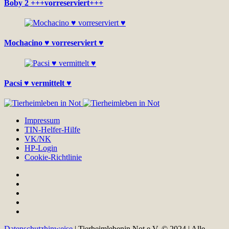
Boby 2 +++vorreserviert+++
Mochacino ♥ vorreserviert ♥
Pacsi ♥ vermittelt ♥
Impressum
TIN-Helfer-Hilfe
VK/NK
HP-Login
Cookie-Richtlinie
Datenschutzhinweise
| Tierheimlebenin Not e.V. © 2024 | Alle