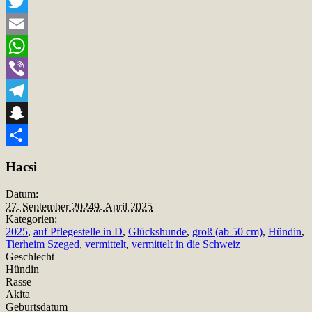
Facebook
Twitter
Email
WhatsApp
Viber
Telegram
Snapchat
Teilen
Hacsi
Datum:
27. September 2024
9. April 2025
Kategorien:
2025
,
auf Pflegestelle in D
,
Glückshunde
,
groß (ab 50 cm)
,
Hündin
,
Tierheim Szeged
,
vermittelt
,
vermittelt in die Schweiz
Geschlecht
Hündin
Rasse
Akita
Geburtsdatum