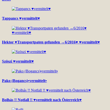
Tappancs ♥vermittelt♥
Hektor ♥Transportpaten gefunden →6/2016♥ ♥vermittelt♥
Szöszi ♥vermittelt♥
Pako (Bogancs)•vermittelt•
Bolhás !! Notfall !! ♥vermittelt nach Österreich♥