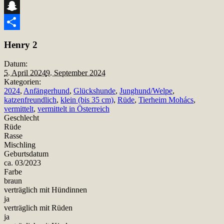
Telegram
Snapchat
Teilen
Henry 2
Datum:
5. April 2024
9. September 2024
Kategorien:
2024
,
Anfängerhund
,
Glückshunde
,
Junghund/Welpe
,
katzenfreundlich
,
klein (bis 35 cm)
,
Rüde
,
Tierheim Mohács
,
vermittelt
,
vermittelt in Österreich
Geschlecht
Rüde
Rasse
Mischling
Geburtsdatum
ca. 03/2023
Farbe
braun
verträglich mit Hündinnen
ja
verträglich mit Rüden
ja