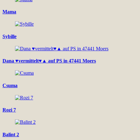
Mama
Sybille
Dana ♥vermittelt♥▲ auf PS in 47441 Moers
Csuma
Rozi 7
Balint 2