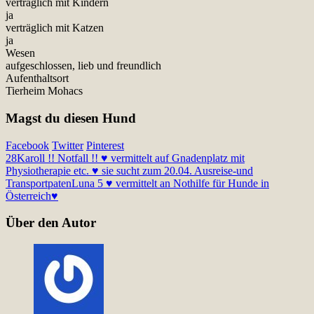
verträglich mit Kindern
ja
verträglich mit Katzen
ja
Wesen
aufgeschlossen, lieb und freundlich
Aufenthaltsort
Tierheim Mohacs
Magst du diesen Hund
Facebook
Twitter
Pinterest
28
Karoll !! Notfall !! ♥ vermittelt auf Gnadenplatz mit
Physiotherapie etc. ♥ sie sucht zum 20.04. Ausreise-und
Transportpaten
Luna 5 ♥ vermittelt an Nothilfe für Hunde in
Österreich♥
Über den Autor