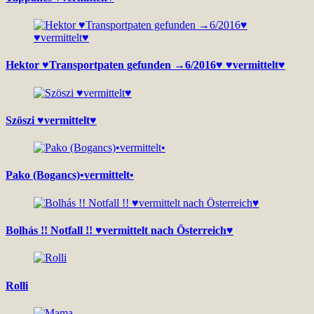
Hektor ♥Transportpaten gefunden →6/2016♥ ♥vermittelt♥
Szöszi ♥vermittelt♥
Pako (Bogancs)•vermittelt•
Bolhás !! Notfall !! ♥vermittelt nach Österreich♥
Rolli