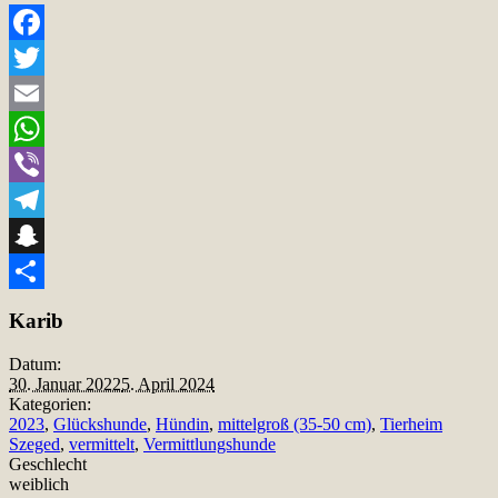
Facebook
Twitter
Email
WhatsApp
Viber
Telegram
Snapchat
Teilen
Karib
Datum:
30. Januar 2022
5. April 2024
Kategorien:
2023
,
Glückshunde
,
Hündin
,
mittelgroß (35-50 cm)
,
Tierheim
Szeged
,
vermittelt
,
Vermittlungshunde
Geschlecht
weiblich