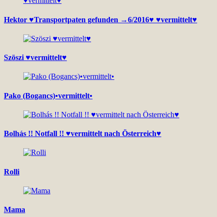
Hektor ♥Transportpaten gefunden →6/2016♥ ♥vermittelt♥
Szöszi ♥vermittelt♥
Pako (Bogancs)•vermittelt•
Bolhás !! Notfall !! ♥vermittelt nach Österreich♥
Rolli
Mama