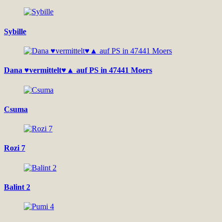
Sybille
Dana ♥vermittelt♥▲ auf PS in 47441 Moers
Csuma
Rozi 7
Balint 2