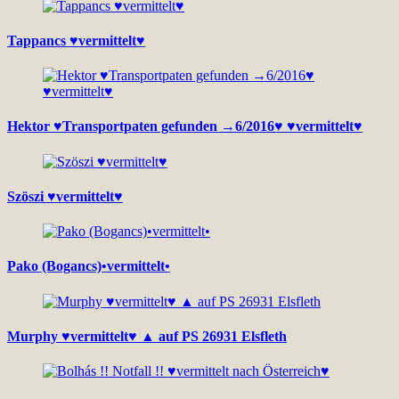
Tappancs ♥vermittelt♥
Hektor ♥Transportpaten gefunden →6/2016♥ ♥vermittelt♥
Szöszi ♥vermittelt♥
Pako (Bogancs)•vermittelt•
Murphy ♥vermittelt♥ ▲ auf PS 26931 Elsfleth