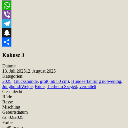
Email
WhatsApp
Viber
Telegram
Snapchat
Teilen
Kokusz 3
Datum:
13. Juli 2025
12. August 2025
Kategorien:
2025
,
Glückshunde
,
groß (ab 50 cm)
,
Hundeerfahrung notwendig
,
Junghund/Welpe
,
Rüde
,
Tierheim Szeged
,
vermittelt
Geschlecht
Rüde
Rasse
Mischling
Geburtsdatum
ca. 02/2025
Farbe
weiß-braun