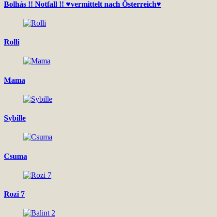
Bolhás !! Notfall !! ♥vermittelt nach Österreich♥
Rolli
Mama
Sybille
Csuma
Rozi 7