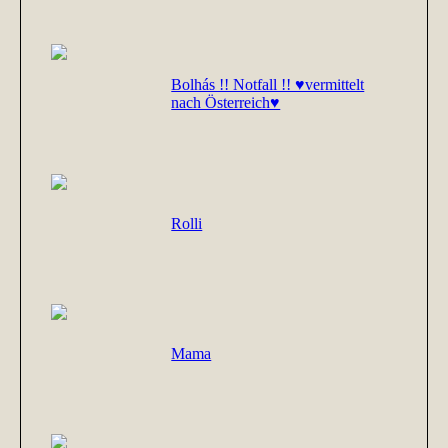
Bolhás !! Notfall !! ♥vermittelt
nach Österreich♥
Rolli
Mama