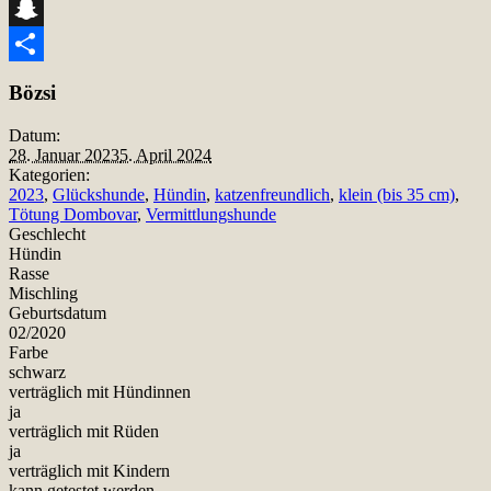
Telegram
Snapchat
Teilen
Bözsi
Datum:
28. Januar 2023
5. April 2024
Kategorien:
2023
,
Glückshunde
,
Hündin
,
katzenfreundlich
,
klein (bis 35 cm)
,
Tötung Dombovar
,
Vermittlungshunde
Geschlecht
Hündin
Rasse
Mischling
Geburtsdatum
02/2020
Farbe
schwarz
verträglich mit Hündinnen
ja
verträglich mit Rüden
ja
verträglich mit Kindern
kann getestet werden