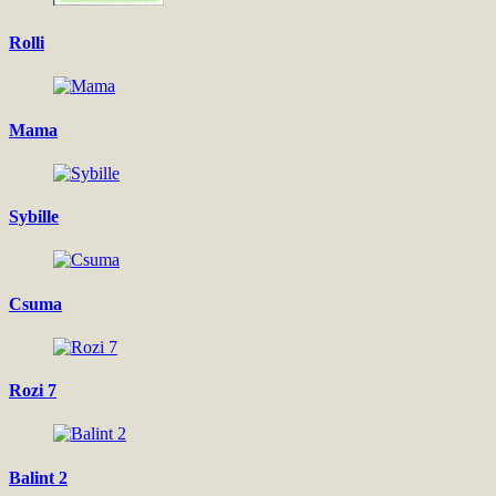
Rolli
Mama
Sybille
Csuma
Rozi 7
Balint 2