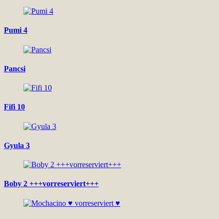
Pumi 4
Pancsi
Fifi 10
Gyula 3
Boby 2 +++vorreserviert+++