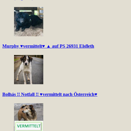
Murphy ♥vermittelt♥ ▲ auf PS 26931 Elsfleth
Bolhás !! Notfall !! ♥vermittelt nach Österreich♥