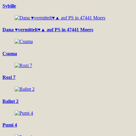
Sybille
Dana ♥vermittelt♥▲ auf PS in 47441 Moers
Csuma
Rozi 7
Balint 2
Pumi 4