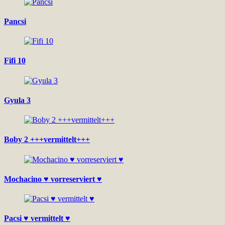
Pancsi
Fifi 10
Gyula 3
Boby 2 +++vermittelt+++
Mochacino ♥ vorreserviert ♥
Pacsi ♥ vermittelt ♥