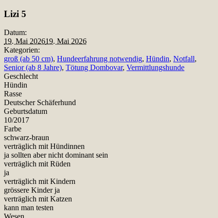
Teilen
Lizi 5
Datum:
19. Mai 2026
19. Mai 2026
Kategorien:
groß (ab 50 cm)
,
Hundeerfahrung notwendig
,
Hündin
,
Notfall
,
Senior (ab 8 Jahre)
,
Tötung Dombovar
,
Vermittlungshunde
Geschlecht
Hündin
Rasse
Deutscher Schäferhund
Geburtsdatum
10/2017
Farbe
schwarz-braun
verträglich mit Hündinnen
ja sollten aber nicht dominant sein
verträglich mit Rüden
ja
verträglich mit Kindern
grössere Kinder ja
verträglich mit Katzen
kann man testen
Wesen