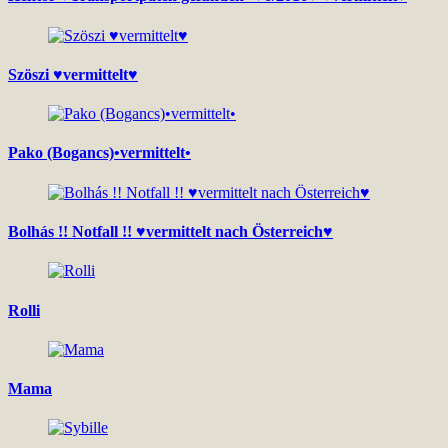
Szöszi ♥vermittelt♥
Pako (Bogancs)•vermittelt•
Bolhás !! Notfall !! ♥vermittelt nach Österreich♥
Rolli
Mama