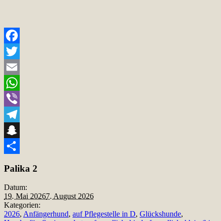
Facebook
Twitter
Email
WhatsApp
Viber
Telegram
Snapchat
Teilen
Palika 2
Datum:
19. Mai 2026
7. August 2026
Kategorien:
2026
,
Anfängerhund
,
auf Pflegestelle in D
,
Glückshunde
,