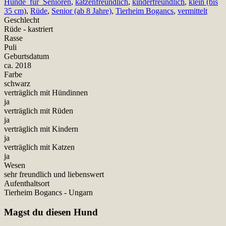
Hunde_für_Senioren
,
katzenfreundlich
,
kinderfreundlich
,
klein (bis
35 cm)
,
Rüde
,
Senior (ab 8 Jahre)
,
Tierheim Bogancs
,
vermittelt
Geschlecht
Rüde - kastriert
Rasse
Puli
Geburtsdatum
ca. 2018
Farbe
schwarz
verträglich mit Hündinnen
ja
verträglich mit Rüden
ja
verträglich mit Kindern
ja
verträglich mit Katzen
ja
Wesen
sehr freundlich und liebenswert
Aufenthaltsort
Tierheim Bogancs - Ungarn
Magst du diesen Hund