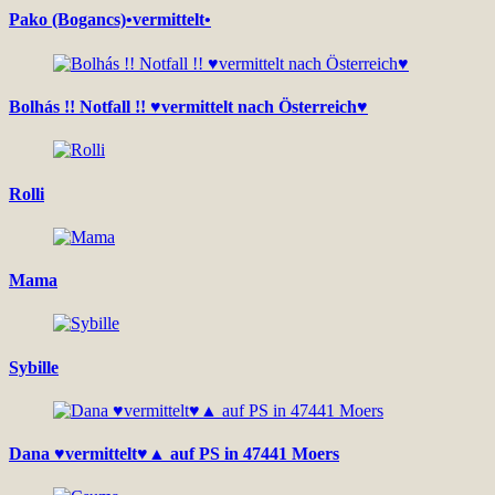
Pako (Bogancs)•vermittelt•
Bolhás !! Notfall !! ♥vermittelt nach Österreich♥
Rolli
Mama
Sybille
Dana ♥vermittelt♥▲ auf PS in 47441 Moers