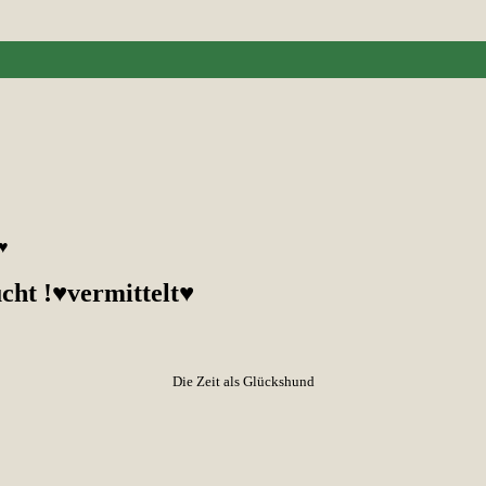
t♥
cht !♥vermittelt♥
Die Zeit als Glückshund