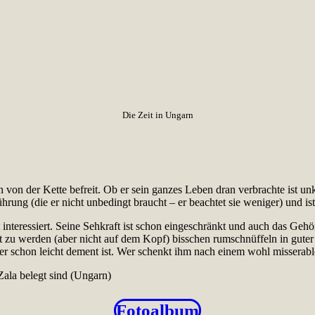
Die Zeit in Ungarn
n von der Kette befreit. Ob er sein ganzes Leben dran verbrachte ist un
rung (die er nicht unbedingt braucht – er beachtet sie weniger) und is
interessiert. Seine Sehkraft ist schon eingeschränkt und auch das Gehö
chelt zu werden (aber nicht auf dem Kopf) bisschen rumschnüffeln in gut
 er schon leicht dement ist. Wer schenkt ihm nach einem wohl missera
 Zala belegt sind (Ungarn)
Fotoalbum