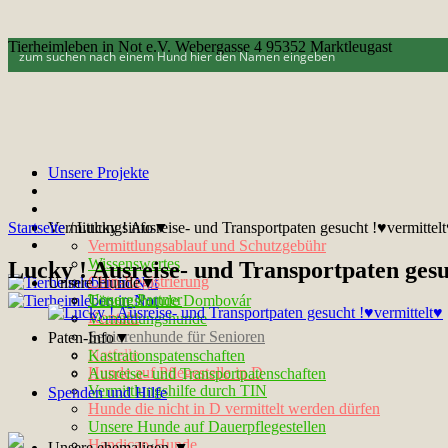
Tierheimleben in Not e.V. Webergasse 4 95352 Marktleugast
Unsere Projekte
Startseite
Vermittlungsinfo▼
/
Lucky ! Ausreise- und Transportpaten gesucht !♥vermittel
Vermittlungsablauf und Schutzgebühr
Wissenswertes
Lucky ! Ausreise- und Transportpaten gesu
Chip-Registrierung
Unsere Hunde▼
Unsere Partner
Tötungshunde Dombovár
Kontakt
Vermittlungshunde
Seniorenhunde für Senioren
Paten-Info▼
Notfelle
Kastrationspatenschaften
Hunde auf Pflegestelle in D
Ausreise- und Transportpatenschaften
Vermittlungshilfe durch TIN
Spenden und Hilfe
Hunde die nicht in D vermittelt werden dürfen
Unsere Hunde auf Dauerpflegestellen
Handicap-Hunde
Unsere ehemaligen ▼