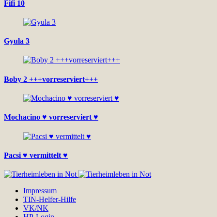
Fifi 10
Gyula 3
Boby 2 +++vorreserviert+++
Mochacino ♥ vorreserviert ♥
Pacsi ♥ vermittelt ♥
Impressum
TIN-Helfer-Hilfe
VK/NK
HP-Login