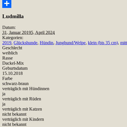
Snapchat
Teilen
Ludmilla
Datum:
31. Januar 2019
5. April 2024
Kategorien:
2019
,
Glückshunde
,
Hündin
,
Junghund/Welpe
,
klein (bis 35 cm)
,
mit
Geschlecht
weiblich
Rasse
Dackel-Mix
Geburtsdatum
15.10.2018
Farbe
schwarz-braun
verträglich mit Hündinnen
ja
verträglich mit Rüden
ja
verträglich mit Katzen
nicht bekannt
verträglich mit Kindern
nicht bekannt