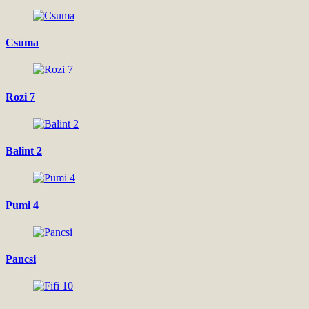
Csuma
Rozi 7
Balint 2
Pumi 4
Pancsi