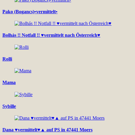
Pako (Bogancs)•vermittelt•
Bolhás !! Notfall !! ♥vermittelt nach Österreich♥
Rolli
Mama
Sybille
Dana ♥vermittelt♥▲ auf PS in 47441 Moers