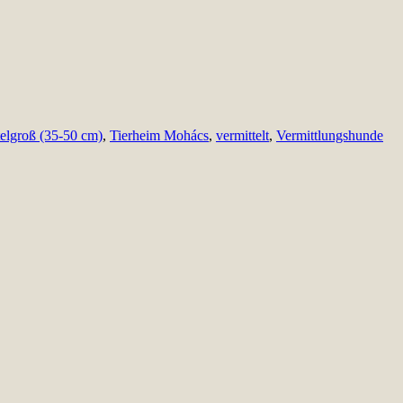
telgroß (35-50 cm)
,
Tierheim Mohács
,
vermittelt
,
Vermittlungshunde