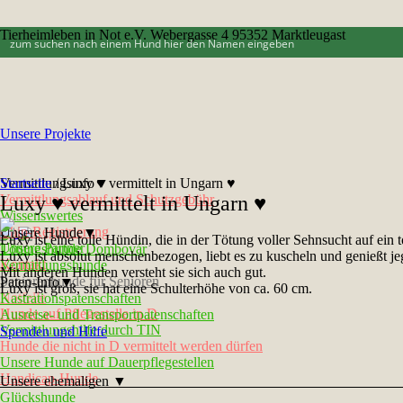
Tierheimleben in Not e.V. Webergasse 4 95352 Marktleugast
Unsere Projekte
Vermittlungsinfo▼
Startseite
/
Luxy ♥ vermittelt in Ungarn ♥
Vermittlungsablauf und Schutzgebühr
Luxy ♥ vermittelt in Ungarn ♥
Wissenswertes
Chip-Registrierung
Unsere Hunde▼
Luxy ist eine tolle Hündin, die in der Tötung voller Sehnsucht auf ein 
Unsere Partner
Tötungshunde Dombovár
Luxy ist absolut menschenbezogen, liebt es zu kuscheln und genießt 
Kontakt
Vermittlungshunde
Mit anderen Hunden versteht sie sich auch gut.
Seniorenhunde für Senioren
Paten-Info▼
Luxy ist groß, sie hat eine Schulterhöhe von ca. 60 cm.
Notfelle
Kastrationspatenschaften
Hunde auf Pflegestelle in D
Ausreise- und Transportpatenschaften
Vermittlungshilfe durch TIN
Spenden und Hilfe
Hunde die nicht in D vermittelt werden dürfen
Unsere Hunde auf Dauerpflegestellen
Handicap-Hunde
Unsere ehemaligen ▼
Glückshunde