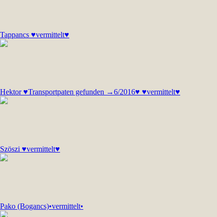
Tappancs ♥vermittelt♥
Hektor ♥Transportpaten gefunden →6/2016♥ ♥vermittelt♥
Szöszi ♥vermittelt♥
Pako (Bogancs)•vermittelt•