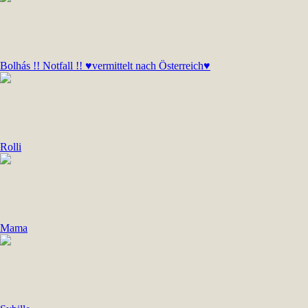
Bolhás !! Notfall !! ♥vermittelt nach Österreich♥
Rolli
Mama