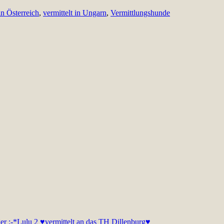
in Österreich
,
vermittelt in Ungarn
,
Vermittlungshunde
er :-*
Lulu 2 ♥vermittelt an das TH Dillenburg♥