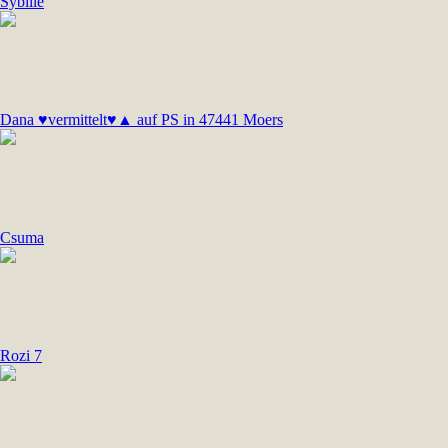
Sybille
Dana ♥vermittelt♥▲ auf PS in 47441 Moers
Csuma
Rozi 7