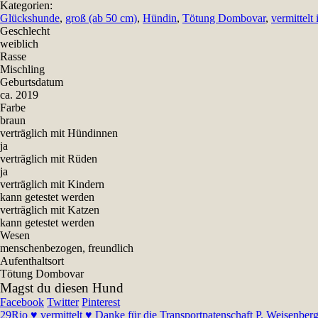
Kategorien:
Glückshunde
,
groß (ab 50 cm)
,
Hündin
,
Tötung Dombovar
,
vermittelt 
Geschlecht
weiblich
Rasse
Mischling
Geburtsdatum
ca. 2019
Farbe
braun
verträglich mit Hündinnen
ja
verträglich mit Rüden
ja
verträglich mit Kindern
kann getestet werden
verträglich mit Katzen
kann getestet werden
Wesen
menschenbezogen, freundlich
Aufenthaltsort
Tötung Dombovar
Magst du diesen Hund
Facebook
Twitter
Pinterest
29
Rio ♥ vermittelt ♥ Danke für die Transportpatenschaft P. Weisenberg