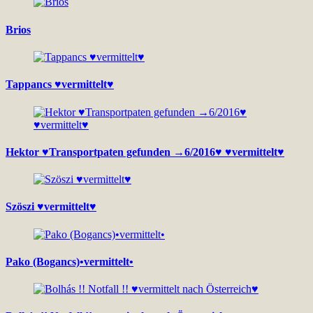
Brios
Tappancs ♥vermittelt♥
Hektor ♥Transportpaten gefunden →6/2016♥ ♥vermittelt♥
Szöszi ♥vermittelt♥
Pako (Bogancs)•vermittelt•