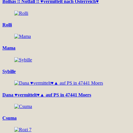
Bolhás !! Notfall !! ♥vermittelt nach Österreich♥
Rolli
Mama
Sybille
Dana ♥vermittelt♥▲ auf PS in 47441 Moers
Csuma