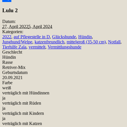
Teilen
Lulu 2
Datum:
27. April 2022
5. April 2024
Kategorien:
2022
,
auf Pflegestelle in D
,
Glückshunde
,
Hündin
,
Junghund/Welpe
,
katzenfreundlich
,
mittelgroß (35-50 cm)
,
Notfall
,
Tierhilfe Zala
,
vermittelt
,
Vermittlungshunde
Geschlecht
Hündin
Rasse
Retriver-Mix
Geburtsdatum
20.09.2021
Farbe
weiß
verträglich mit Hündinnen
ja
verträglich mit Rüden
ja
verträglich mit Kindern
ja
verträglich mit Katzen