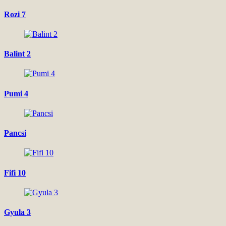
Rozi 7
Balint 2
Pumi 4
Pancsi
Fifi 10
Gyula 3