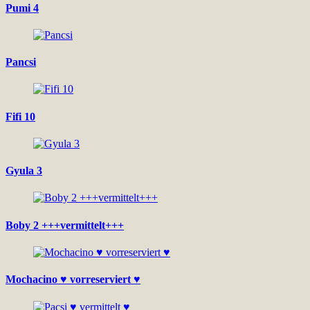
Pumi 4
Pancsi
Fifi 10
Gyula 3
Boby 2 +++vermittelt+++
Mochacino ♥ vorreserviert ♥