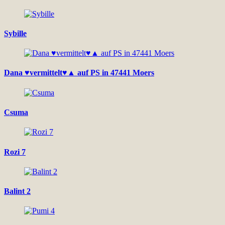
Sybille
Dana ♥vermittelt♥▲ auf PS in 47441 Moers
Csuma
Rozi 7
Balint 2