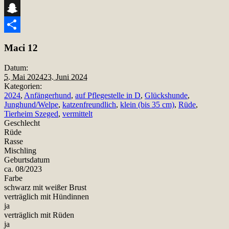
Telegram
Snapchat
Teilen
Maci 12
Datum:
5. Mai 2024
23. Juni 2024
Kategorien:
2024
,
Anfängerhund
,
auf Pflegestelle in D
,
Glückshunde
,
Junghund/Welpe
,
katzenfreundlich
,
klein (bis 35 cm)
,
Rüde
,
Tierheim Szeged
,
vermittelt
Geschlecht
Rüde
Rasse
Mischling
Geburtsdatum
ca. 08/2023
Farbe
schwarz mit weißer Brust
verträglich mit Hündinnen
ja
verträglich mit Rüden
ja