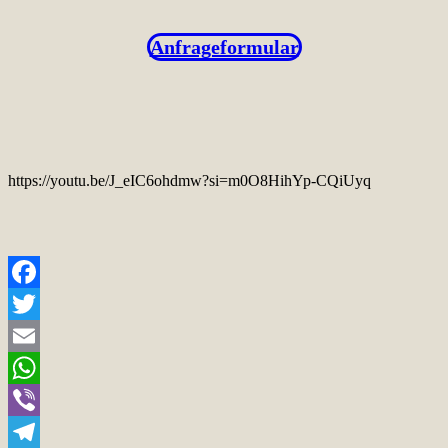
Anfrageformular
https://youtu.be/J_eIC6ohdmw?si=m0O8HihYp-CQiUyq
Facebook
Twitter
Email
WhatsApp
Viber