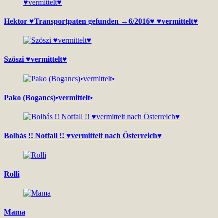
Hektor ♥Transportpaten gefunden →6/2016♥ ♥vermittelt♥
Szöszi ♥vermittelt♥
Pako (Bogancs)•vermittelt•
Bolhás !! Notfall !! ♥vermittelt nach Österreich♥
Rolli
Mama