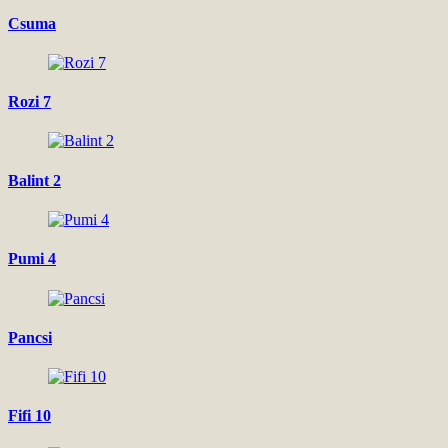
Csuma
Rozi 7
Balint 2
Pumi 4
Pancsi
Fifi 10