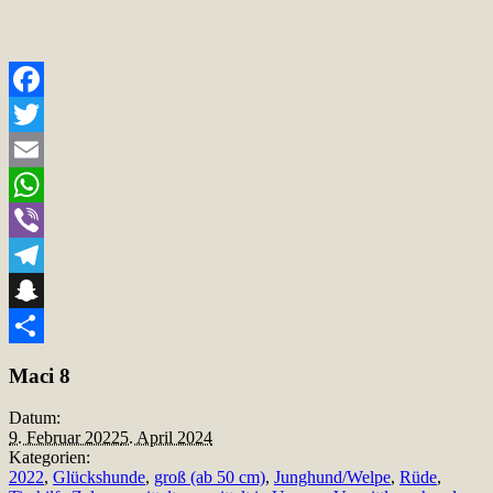
Facebook
Twitter
Email
WhatsApp
Viber
Telegram
Snapchat
Teilen
Maci 8
Datum:
9. Februar 2022
5. April 2024
Kategorien:
2022
,
Glückshunde
,
groß (ab 50 cm)
,
Junghund/Welpe
,
Rüde
,