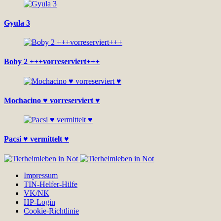
Gyula 3
Boby 2 +++vorreserviert+++
Mochacino ♥ vorreserviert ♥
Pacsi ♥ vermittelt ♥
Impressum
TIN-Helfer-Hilfe
VK/NK
HP-Login
Cookie-Richtlinie