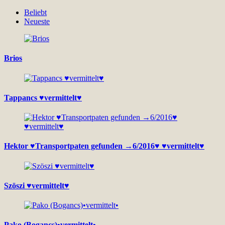
Beliebt
Neueste
Brios
Tappancs ♥vermittelt♥
Hektor ♥Transportpaten gefunden →6/2016♥ ♥vermittelt♥
Szöszi ♥vermittelt♥
Pako (Bogancs)•vermittelt•