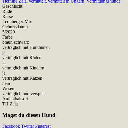
Tierhilfe Zala
,
vermittelt
,
vermittelt in Ungarn
,
Vermittlungshunde
Geschlecht
Rüde
Rasse
Leonberger-Mix
Geburtsdatum
5/2020
Farbe
braun-schwarz
verträglich mit Hündinnen
ja
verträglich mit Rüden
ja
verträglich mit Kindern
ja
verträglich mit Katzen
nein
Wesen
verträglich und verspielt
Aufenthaltsort
TH Zala
Magst du diesen Hund
Facebook
Twitter
Pinterest