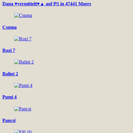
Dana ♥vermittelt♥▲ auf PS in 47441 Moers
Csuma
Rozi 7
Balint 2
Pumi 4
Pancsi