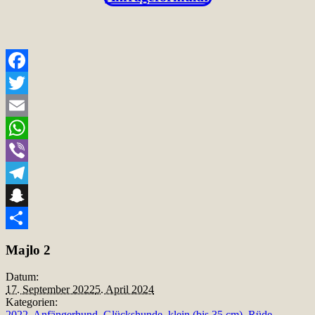
Facebook
Twitter
Email
WhatsApp
Viber
Telegram
Snapchat
Teilen
Majlo 2
Datum:
17. September 2022
5. April 2024
Kategorien:
2022
,
Anfängerhund
,
Glückshunde
,
klein (bis 35 cm)
,
Rüde
,