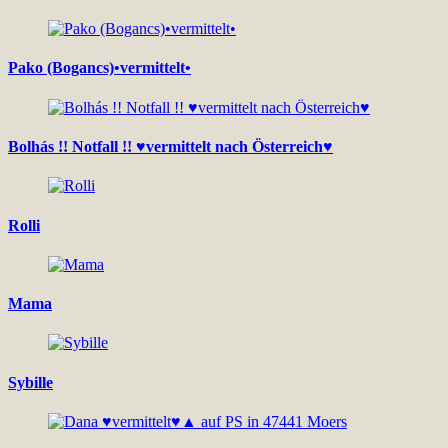
Pako (Bogancs)•vermittelt•
Bolhás !! Notfall !! ♥vermittelt nach Österreich♥
Rolli
Mama
Sybille