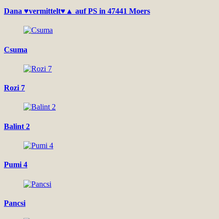
Dana ♥vermittelt♥▲ auf PS in 47441 Moers
Csuma
Rozi 7
Balint 2
Pumi 4
Pancsi