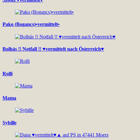
Pako (Bogancs)•vermittelt•
Bolhás !! Notfall !! ♥vermittelt nach Österreich♥
Rolli
Mama
Sybille