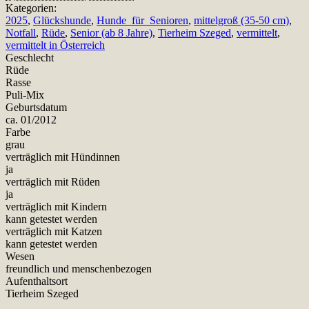
Kategorien:
2025
,
Glückshunde
,
Hunde_für_Senioren
,
mittelgroß (35-50 cm)
,
Notfall
,
Rüde
,
Senior (ab 8 Jahre)
,
Tierheim Szeged
,
vermittelt
,
vermittelt in Österreich
Geschlecht
Rüde
Rasse
Puli-Mix
Geburtsdatum
ca. 01/2012
Farbe
grau
verträglich mit Hündinnen
ja
verträglich mit Rüden
ja
verträglich mit Kindern
kann getestet werden
verträglich mit Katzen
kann getestet werden
Wesen
freundlich und menschenbezogen
Aufenthaltsort
Tierheim Szeged