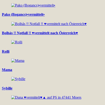
Pako (Bogancs)•vermittelt•
Bolhás !! Notfall !! ♥vermittelt nach Österreich♥
Rolli
Mama
Sybille