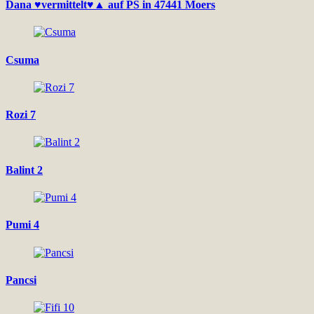
Dana ♥vermittelt♥▲ auf PS in 47441 Moers
Csuma
Rozi 7
Balint 2
Pumi 4
Pancsi