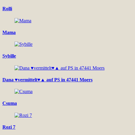
Rolli
Mama
Sybille
Dana ♥vermittelt♥▲ auf PS in 47441 Moers
Csuma
Rozi 7