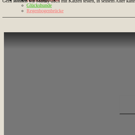
Gern können wir Manny auch mit Katzen testen, in seinem Alter kan
Glückshunde
Regenbogenbrücke