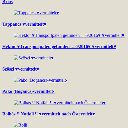
Brios
Tappancs ♥vermittelt♥
Hektor ♥Transportpaten gefunden →6/2016♥ ♥vermittelt♥
Szöszi ♥vermittelt♥
Pako (Bogancs)•vermittelt•
Bolhás !! Notfall !! ♥vermittelt nach Österreich♥