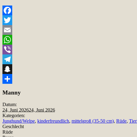
Facebook
Twitter
Email
WhatsApp
Viber
Telegram
Snapchat
Teilen
Manny
Datum:
24. Juni 2026
24. Juni 2026
Kategorien:
Junghund/Welpe
,
kinderfreundlich
,
mittelgroß (35-50 cm)
,
Rüde
,
Tie
Geschlecht
Rüde