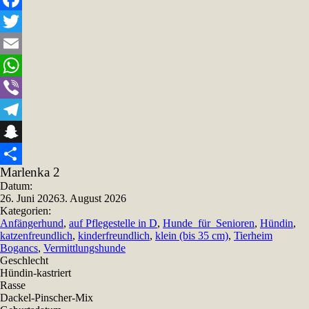
Facebook
Twitter
Email
WhatsApp
Viber
Telegram
Snapchat
Marlenka 2
Teilen
Datum:
26. Juni 2026
3. August 2026
Kategorien:
Anfängerhund
,
auf Pflegestelle in D
,
Hunde_für_Senioren
,
Hündin
,
katzenfreundlich
,
kinderfreundlich
,
klein (bis 35 cm)
,
Tierheim
Bogancs
,
Vermittlungshunde
Geschlecht
Hündin-kastriert
Rasse
Dackel-Pinscher-Mix