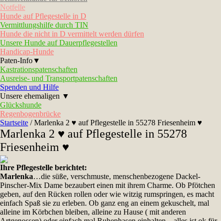
Notfelle
Hunde auf Pflegestelle in D
Vermittlungshilfe durch TIN
Hunde die nicht in D vermittelt werden dürfen
Unsere Hunde auf Dauerpflegestellen
Handicap-Hunde
Paten-Info▼
Kastrationspatenschaften
Ausreise- und Transportpatenschaften
Spenden und Hilfe
Unsere ehemaligen ▼
Glückshunde
Regenbogenbrücke
Startseite
/
Marlenka 2 ♥ auf Pflegestelle in 55278 Friesenheim ♥
Marlenka 2 ♥ auf Pflegestelle in 55278
Friesenheim ♥
Ihre Pflegestelle berichtet:
Marlenka
…die süße, verschmuste, menschenbezogene Dackel-
Pinscher-Mix Dame bezaubert einen mit ihrem Charme. Ob Pfötchen
geben, auf den Rücken rollen oder wie witzig rumspringen, es macht
einfach Spaß sie zu erleben. Ob ganz eng an einem gekuschelt, mal
alleine im Körbchen bleiben, alleine zu Hause ( mit anderen
Artgenossen) oder einfach mal Ruhephasen einhalten…alles ist ok für