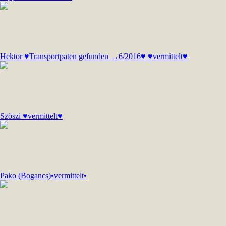
Hektor ♥Transportpaten gefunden →6/2016♥ ♥vermittelt♥
Szöszi ♥vermittelt♥
Pako (Bogancs)•vermittelt•