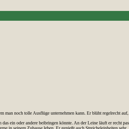
 dem man noch tolle Ausflüge unternehmen kann. Er blüht regelrecht auf
das ein oder andere beibringen könnte. An der Leine läuft er recht passa
ne in seinem Zuhause leben. Er genießt auch Streicheleinheiten sehr