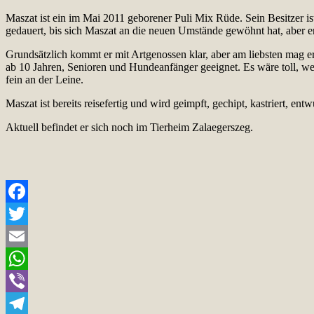
Maszat ist ein im Mai 2011 geborener Puli Mix Rüde. Sein Besitzer ist
gedauert, bis sich Maszat an die neuen Umstände gewöhnt hat, aber er 
Grundsätzlich kommt er mit Artgenossen klar, aber am liebsten mag er H
ab 10 Jahren, Senioren und Hundeanfänger geeignet. Es wäre toll, wen
fein an der Leine.
Maszat ist bereits reisefertig und wird geimpft, gechipt, kastriert, e
Aktuell befindet er sich noch im Tierheim Zalaegerszeg.
Facebook
Twitter
Email
WhatsApp
Viber