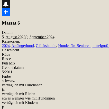
Telegram
Snapchat
Teilen
Maszat 6
Datum:
5. August 2023
9. September 2024
Kategorien:
2024
,
Anfängerhund
,
Glückshunde
,
Hunde_für_Senioren
,
mittelgroß
Geschlecht
Rüde
Rasse
Puli Mix
Geburtsdatum
5/2011
Farbe
schwarz
verträglich mit Hündinnen
ja
verträglich mit Rüden
etwas weniger wie mit Hündinnen
verträglich mit Kindern
ja