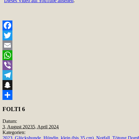
Dieses Video auf YouTube ansehen
.
Facebook
Twitter
Email
WhatsApp
Viber
Telegram
Snapchat
Teilen
FOLTI 6
Datum:
3. August 2023
5. April 2024
Kategorien:
2023
,
Glückshunde
,
Hündin
,
klein (bis 35 cm)
,
Notfall
,
Tötung Domb