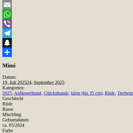
Twitter
Email
WhatsApp
Viber
Telegram
Snapchat
Teilen
Mimi
Datum:
19. Juli 2025
24. September 2025
Kategorien:
2025
,
Anfängerhund
,
Glückshunde
,
klein (bis 35 cm)
,
Rüde
,
Tierhei
Geschlecht
Rüde
Rasse
Mischling
Geburtsdatum
ca. 05/2024
Farbe