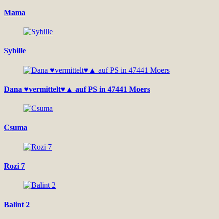
Mama
Sybille
Dana ♥vermittelt♥▲ auf PS in 47441 Moers
Csuma
Rozi 7
Balint 2