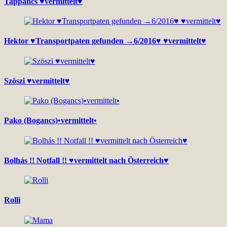
Tappancs ♥vermittelt♥
Hektor ♥Transportpaten gefunden →6/2016♥ ♥vermittelt♥
Szöszi ♥vermittelt♥
Pako (Bogancs)•vermittelt•
Bolhás !! Notfall !! ♥vermittelt nach Österreich♥
Rolli