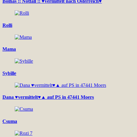
Bolhás !! Notfall !! ♥vermittelt nach Österreich♥
Rolli
Mama
Sybille
Dana ♥vermittelt♥▲ auf PS in 47441 Moers
Csuma