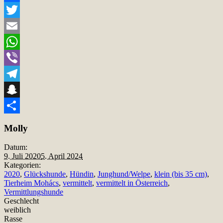
Facebook
Twitter
Email
WhatsApp
Viber
Telegram
Snapchat
Teilen
Molly
Datum:
9. Juli 2020
5. April 2024
Kategorien:
2020
,
Glückshunde
,
Hündin
,
Junghund/Welpe
,
klein (bis 35 cm)
,
Tierheim Mohács
,
vermittelt
,
vermittelt in Österreich
,
Vermittlungshunde
Geschlecht
weiblich
Rasse