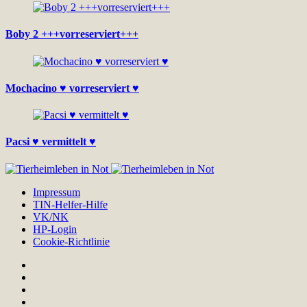
Boby 2 +++vorreserviert+++
Mochacino ♥ vorreserviert ♥
Pacsi ♥ vermittelt ♥
Impressum
TIN-Helfer-Hilfe
VK/NK
HP-Login
Cookie-Richtlinie