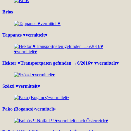
Brios
Tappancs ♥vermittelt♥
Hektor ♥Transportpaten gefunden →6/2016♥ ♥vermittelt♥
Szöszi ♥vermittelt♥
Pako (Bogancs)•vermittelt•