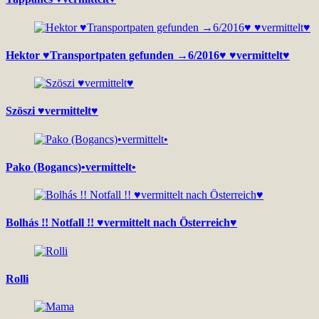
Hektor ♥Transportpaten gefunden →6/2016♥ ♥vermittelt♥
Szöszi ♥vermittelt♥
Pako (Bogancs)•vermittelt•
Bolhás !! Notfall !! ♥vermittelt nach Österreich♥
Rolli