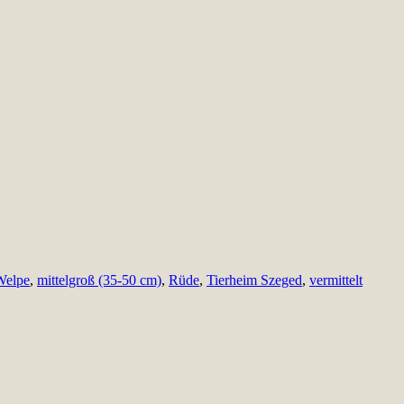
Welpe
,
mittelgroß (35-50 cm)
,
Rüde
,
Tierheim Szeged
,
vermittelt