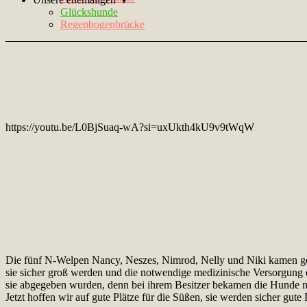
Glückshunde
Regenbogenbrücke
https://youtu.be/L0BjSuaq-wA?si=uxUkth4kU9v9tWqW
Die fünf N-Welpen Nancy, Neszes, Nimrod, Nelly und Niki kamen gem
sie sicher groß werden und die notwendige medizinische Versorgung e
sie abgegeben wurden, denn bei ihrem Besitzer bekamen die Hunde no
Jetzt hoffen wir auf gute Plätze für die Süßen, sie werden sicher gut