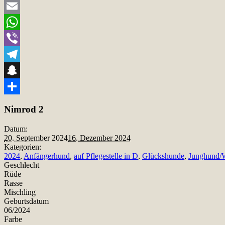
Twitter
Email
WhatsApp
Viber
Telegram
Snapchat
Teilen
Nimrod 2
Datum:
20. September 2024
16. Dezember 2024
Kategorien:
2024
,
Anfängerhund
,
auf Pflegestelle in D
,
Glückshunde
,
Junghund/
Geschlecht
Rüde
Rasse
Mischling
Geburtsdatum
06/2024
Farbe