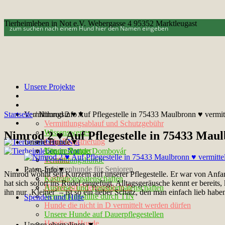
Tierheimleben in Not e.V. Webergasse 4 95352 Marktleugast
Unsere Projekte
Startseite
Vermittlungsinfo▼
/
Nimrod 2 ♥ Auf Pflegestelle in 75433 Maulbronn ♥ vermitt
Vermittlungsablauf und Schutzgebühr
Wissenswertes
Nimrod 2 ♥ Auf Pflegestelle in 75433 Maul
Chip-Registrierung
Unsere Hunde▼
Unsere Partner
Tötungshunde Dombovár
Kontakt
Vermittlungshunde
Seniorenhunde für Senioren
Paten-Info▼
Nimrod wohnt seit Kurzem auf unserer Pflegestelle. Er war von Anfang 
Notfelle
Kastrationspatenschaften
hat sich sofort ins Rudel eingefügt. Alltagsgeräusche kennt er bere
Hunde auf Pflegestelle in D
Ausreise- und Transportpatenschaften
ihn nur ‚Kleiner‘ – ist so ein lieber Schatz, den man einfach lieb ha
Vermittlungshilfe durch TIN
Spenden und Hilfe
Hunde die nicht in D vermittelt werden dürfen
Unsere Hunde auf Dauerpflegestellen
Handicap-Hunde
Unsere ehemaligen ▼