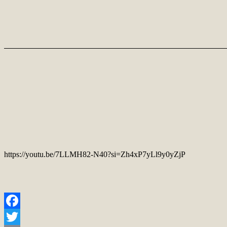
https://youtu.be/7LLMH82-N40?si=Zh4xP7yLl9y0yZjP
Facebook