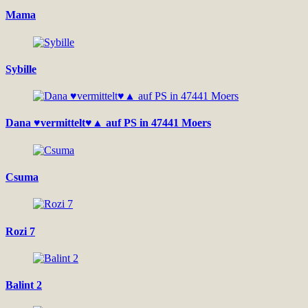
Mama
Sybille
Dana ♥vermittelt♥▲ auf PS in 47441 Moers
Csuma
Rozi 7
Balint 2