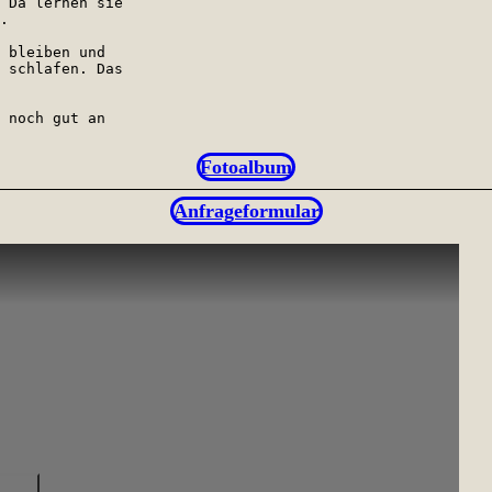
 Da lernen sie 

.

 bleiben und 

 schlafen. Das 

 noch gut an 

Fotoalbum
Anfrageformular