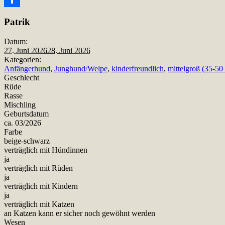
Teilen
Patrik
Datum:
27. Juni 2026
28. Juni 2026
Kategorien:
Anfängerhund
,
Junghund/Welpe
,
kinderfreundlich
,
mittelgroß (35-50
Geschlecht
Rüde
Rasse
Mischling
Geburtsdatum
ca. 03/2026
Farbe
beige-schwarz
verträglich mit Hündinnen
ja
verträglich mit Rüden
ja
verträglich mit Kindern
ja
verträglich mit Katzen
an Katzen kann er sicher noch gewöhnt werden
Wesen