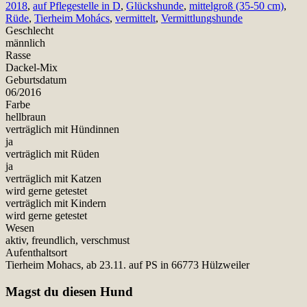
2018
,
auf Pflegestelle in D
,
Glückshunde
,
mittelgroß (35-50 cm)
,
Rüde
,
Tierheim Mohács
,
vermittelt
,
Vermittlungshunde
Geschlecht
männlich
Rasse
Dackel-Mix
Geburtsdatum
06/2016
Farbe
hellbraun
verträglich mit Hündinnen
ja
verträglich mit Rüden
ja
verträglich mit Katzen
wird gerne getestet
verträglich mit Kindern
wird gerne getestet
Wesen
aktiv, freundlich, verschmust
Aufenthaltsort
Tierheim Mohacs, ab 23.11. auf PS in 66773 Hülzweiler
Magst du diesen Hund