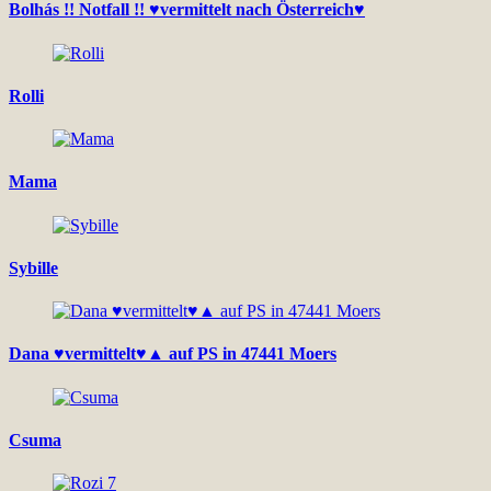
Bolhás !! Notfall !! ♥vermittelt nach Österreich♥
Rolli
Mama
Sybille
Dana ♥vermittelt♥▲ auf PS in 47441 Moers
Csuma