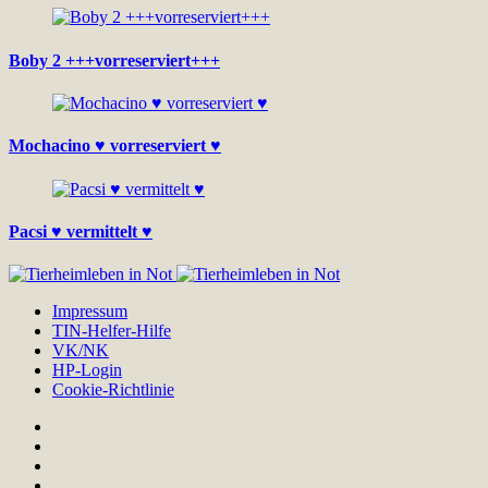
Boby 2 +++vorreserviert+++
Mochacino ♥ vorreserviert ♥
Pacsi ♥ vermittelt ♥
Impressum
TIN-Helfer-Hilfe
VK/NK
HP-Login
Cookie-Richtlinie