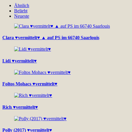
Ähnlich
Beliebt
Neueste
Clara ♥vermittelt♥ ▲ auf PS im 66740 Saarlouis
Lidi ♥vermittelt♥
Foltos Mohacs ♥vermittelt♥
Rich ♥vermittelt♥
Polly (2017) ♥vermittelt♥