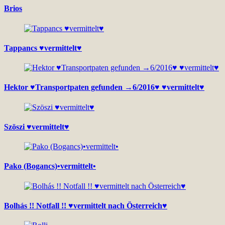
Brios
Tappancs ♥vermittelt♥
Hektor ♥Transportpaten gefunden →6/2016♥ ♥vermittelt♥
Szöszi ♥vermittelt♥
Pako (Bogancs)•vermittelt•
Bolhás !! Notfall !! ♥vermittelt nach Österreich♥