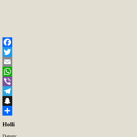
Facebook
Twitter
Email
WhatsApp
Viber
Telegram
Snapchat
Teilen
Holli
Datum: