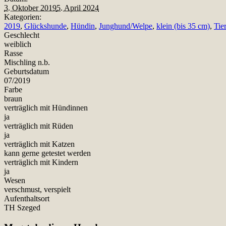
3. Oktober 2019
5. April 2024
Kategorien:
2019
,
Glückshunde
,
Hündin
,
Junghund/Welpe
,
klein (bis 35 cm)
,
Tie
Geschlecht
weiblich
Rasse
Mischling n.b.
Geburtsdatum
07/2019
Farbe
braun
verträglich mit Hündinnen
ja
verträglich mit Rüden
ja
verträglich mit Katzen
kann gerne getestet werden
verträglich mit Kindern
ja
Wesen
verschmust, verspielt
Aufenthaltsort
TH Szeged