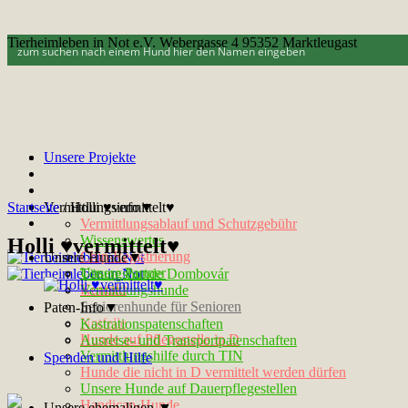
Tierheimleben in Not e.V. Webergasse 4 95352 Marktleugast
Unsere Projekte
Startseite
Vermittlungsinfo▼
/
Holli ♥vermittelt♥
Vermittlungsablauf und Schutzgebühr
Wissenswertes
Holli ♥vermittelt♥
Chip-Registrierung
Unsere Hunde▼
Unsere Partner
Tötungshunde Dombovár
Kontakt
Vermittlungshunde
Seniorenhunde für Senioren
Paten-Info▼
Notfelle
Kastrationspatenschaften
Hunde auf Pflegestelle in D
Ausreise- und Transportpatenschaften
Vermittlungshilfe durch TIN
Spenden und Hilfe
Hunde die nicht in D vermittelt werden dürfen
Unsere Hunde auf Dauerpflegestellen
Handicap-Hunde
Unsere ehemaligen ▼