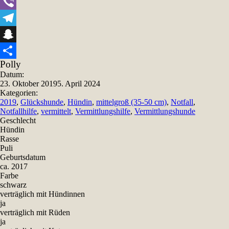
WhatsApp
Viber
Telegram
Snapchat
Polly
Teilen
Datum:
23. Oktober 2019
5. April 2024
Kategorien:
2019
,
Glückshunde
,
Hündin
,
mittelgroß (35-50 cm)
,
Notfall
,
Notfallhilfe
,
vermittelt
,
Vermittlungshilfe
,
Vermittlungshunde
Geschlecht
Hündin
Rasse
Puli
Geburtsdatum
ca. 2017
Farbe
schwarz
verträglich mit Hündinnen
ja
verträglich mit Rüden
ja