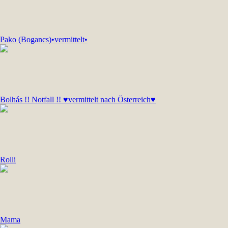
Pako (Bogancs)•vermittelt•
Bolhás !! Notfall !! ♥vermittelt nach Österreich♥
Rolli
Mama