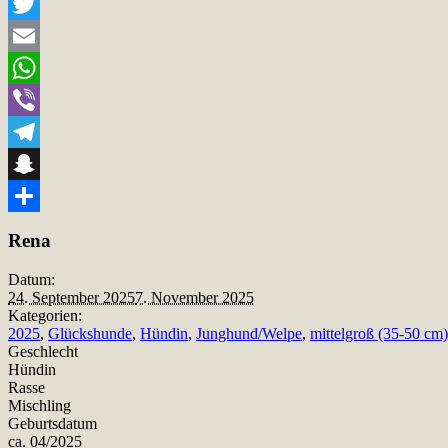
Facebook
Twitter
Email
WhatsApp
Viber
Telegram
Snapchat
Teilen
Rena
Datum:
24. September 2025
7. November 2025
Kategorien:
2025
,
Glückshunde
,
Hündin
,
Junghund/Welpe
,
mittelgroß (35-50 cm)
Geschlecht
Hündin
Rasse
Mischling
Geburtsdatum
ca. 04/2025