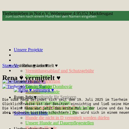
Tierheimleben in Not e.V. Webergasse 4 95352 Marktleugast
Unsere Projekte
Startseite
Vermittlungsinfo▼
/
Rena ♥ vermittelt ♥
Vermittlungsablauf und Schutzgebühr
Wissenswertes
Rena ♥ vermittelt ♥
Chip-Registrierung
Unsere Hunde▼
Unsere Partner
Tötungshunde Dombovár
Kontakt
Vermittlungshunde
Seniorenhunde für Senioren
Paten-Info▼
Die süße Rena befindet sich seit dem 19. Juli 2025 im Tierheim 
Notfelle
Kastrationspatenschaften
Glücklicherweise ist der Besitzer einsichtig und ließ seine Hün
Hunde auf Pflegestelle in D
Ausreise- und Transportpatenschaften
Die kleine Rena war jetzt das erste Mal an der Leine und das ha
Vermittlungshilfe durch TIN
aber noch ein bisschen schüchtern. Das wird sich in einem neue
Spenden und Hilfe
Hunde die nicht in D vermittelt werden dürfen
Unsere Hunde auf Dauerpflegestellen
Handicap-Hunde
Unsere ehemaligen ▼