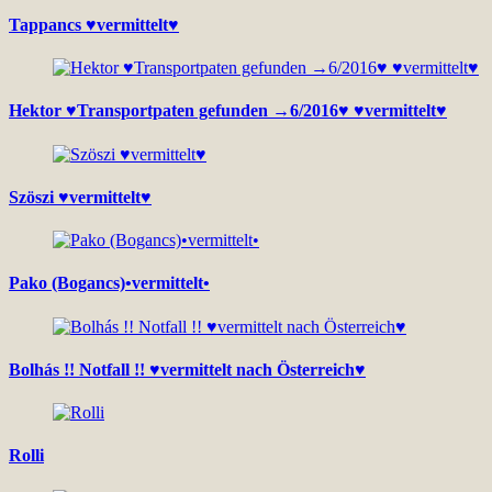
Tappancs ♥vermittelt♥
Hektor ♥Transportpaten gefunden →6/2016♥ ♥vermittelt♥
Szöszi ♥vermittelt♥
Pako (Bogancs)•vermittelt•
Bolhás !! Notfall !! ♥vermittelt nach Österreich♥
Rolli