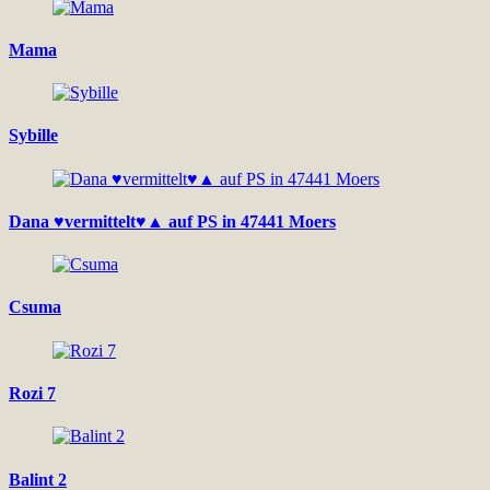
Mama
Sybille
Dana ♥vermittelt♥▲ auf PS in 47441 Moers
Csuma
Rozi 7
Balint 2