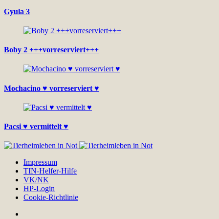
Gyula 3
Boby 2 +++vorreserviert+++
Mochacino ♥ vorreserviert ♥
Pacsi ♥ vermittelt ♥
Impressum
TIN-Helfer-Hilfe
VK/NK
HP-Login
Cookie-Richtlinie