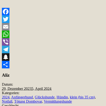
Facebook
Twitter
Email
WhatsApp
Viber
Telegram
Snapchat
Teilen
Aliz
Datum:
29. Dezember 2023
5. April 2024
Kategorien:
2024
,
Anfängerhund
,
Glückshunde
,
Hündin
,
klein (bis 35 cm)
,
Notfall
,
Tötung Dombovar
,
Vermittlungshunde
Geschlecht