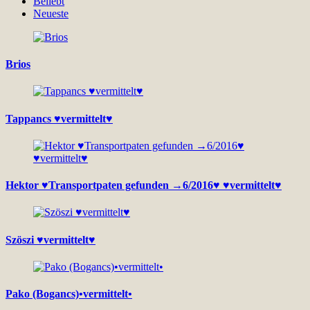
Beliebt
Neueste
Brios
Tappancs ♥vermittelt♥
Hektor ♥Transportpaten gefunden →6/2016♥ ♥vermittelt♥
Szöszi ♥vermittelt♥
Pako (Bogancs)•vermittelt•