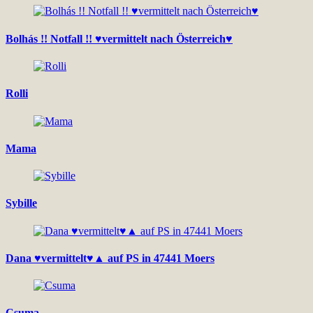
Bolhás !! Notfall !! ♥vermittelt nach Österreich♥
Rolli
Mama
Sybille
Dana ♥vermittelt♥▲ auf PS in 47441 Moers
Csuma