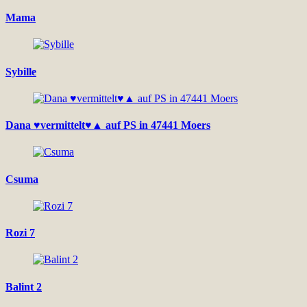
Mama
Sybille
Dana ♥vermittelt♥▲ auf PS in 47441 Moers
Csuma
Rozi 7
Balint 2