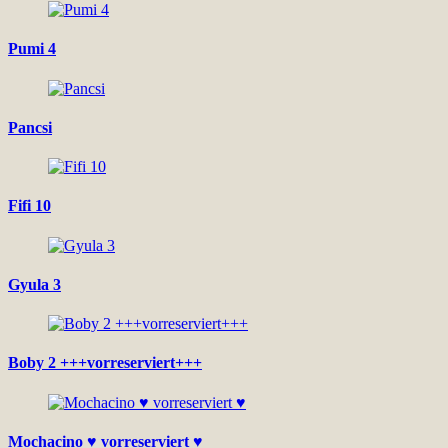
Pumi 4
Pancsi
Fifi 10
Gyula 3
Boby 2 +++vorreserviert+++
Mochacino ♥ vorreserviert ♥