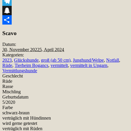
Viber
Telegram
Snapchat
Teilen
Scavo
Datum:
30. November 2022
5. April 2024
Kategorien:
2023
,
Glückshunde
,
groß (ab 50 cm)
,
Junghund/Welpe
,
Notfall
,
Rüde
,
Tierheim Bogancs
,
vermittelt
,
vermittelt in Ungarn
,
Vermittlungshunde
Geschlecht
Rüde
Rasse
Mischling
Geburtsdatum
5/2020
Farbe
schwarz-braun
verträglich mit Hündinnen
wird gerne getestet
verträglich mit Rüden