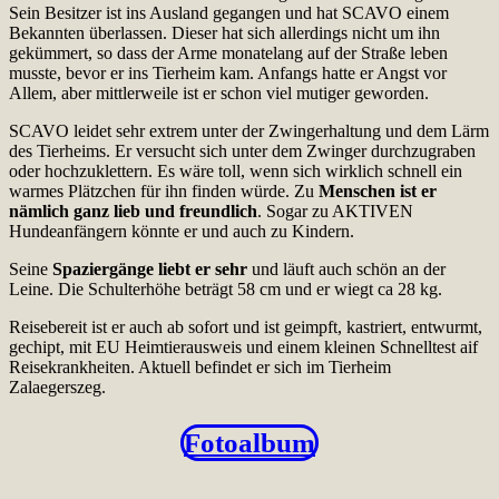
Sein Besitzer ist ins Ausland gegangen und hat SCAVO einem
Bekannten überlassen. Dieser hat sich allerdings nicht um ihn
gekümmert, so dass der Arme monatelang auf der Straße leben
musste, bevor er ins Tierheim kam. Anfangs hatte er Angst vor
Allem, aber mittlerweile ist er schon viel mutiger geworden.
SCAVO leidet sehr extrem unter der Zwingerhaltung und dem Lärm
des Tierheims. Er versucht sich unter dem Zwinger durchzugraben
oder hochzuklettern. Es wäre toll, wenn sich wirklich schnell ein
warmes Plätzchen für ihn finden würde. Zu
Menschen ist er
nämlich ganz lieb und freundlich
. Sogar zu AKTIVEN
Hundeanfängern könnte er und auch zu Kindern.
Seine
Spaziergänge liebt er sehr
und läuft auch schön an der
Leine. Die Schulterhöhe beträgt 58 cm und er wiegt ca 28 kg.
Reisebereit ist er auch ab sofort und ist geimpft, kastriert, entwurmt,
gechipt, mit EU Heimtierausweis und einem kleinen Schnelltest aif
Reisekrankheiten. Aktuell befindet er sich im Tierheim
Zalaegerszeg.
Fotoalbum