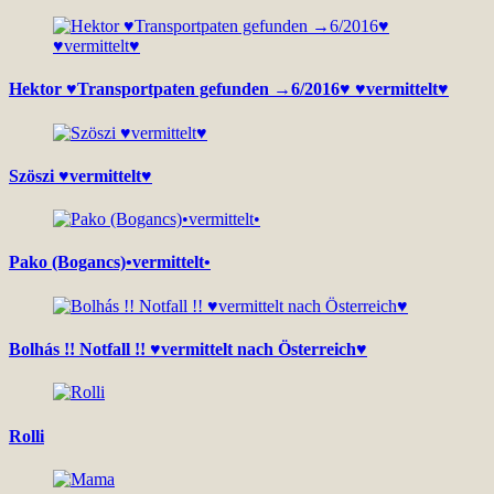
Hektor ♥Transportpaten gefunden →6/2016♥ ♥vermittelt♥
Szöszi ♥vermittelt♥
Pako (Bogancs)•vermittelt•
Bolhás !! Notfall !! ♥vermittelt nach Österreich♥
Rolli