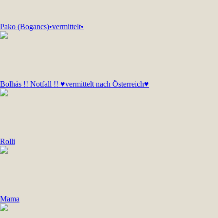
Pako (Bogancs)•vermittelt•
Bolhás !! Notfall !! ♥vermittelt nach Österreich♥
Rolli
Mama