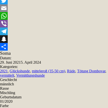
Facebook
Twitter
Email
WhatsApp
Viber
Telegram
Snapchat
Soma
Teilen
Datum:
29. Juni 2021
5. April 2024
Kategorien:
2021
,
Glückshunde
,
mittelgroß (35-50 cm)
,
Rüde
,
Tötung Dombovar
,
vermittelt
,
Vermittlungshunde
Geschlecht
männlich
Rasse
Mischling
Geburtsdatum
01/2020
Farbe