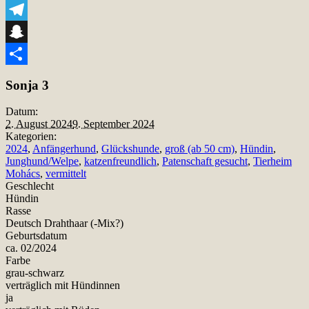
Viber
Telegram
Snapchat
Teilen
Sonja 3
Datum:
2. August 2024
9. September 2024
Kategorien:
2024
,
Anfängerhund
,
Glückshunde
,
groß (ab 50 cm)
,
Hündin
,
Junghund/Welpe
,
katzenfreundlich
,
Patenschaft gesucht
,
Tierheim
Mohács
,
vermittelt
Geschlecht
Hündin
Rasse
Deutsch Drahthaar (-Mix?)
Geburtsdatum
ca. 02/2024
Farbe
grau-schwarz
verträglich mit Hündinnen
ja