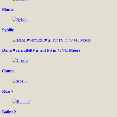
Mama
Sybille
Dana ♥vermittelt♥▲ auf PS in 47441 Moers
Csuma
Rozi 7
Balint 2