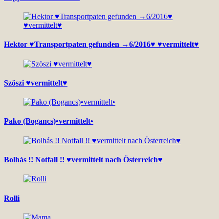
Hektor ♥Transportpaten gefunden →6/2016♥ ♥vermittelt♥
Szöszi ♥vermittelt♥
Pako (Bogancs)•vermittelt•
Bolhás !! Notfall !! ♥vermittelt nach Österreich♥
Rolli