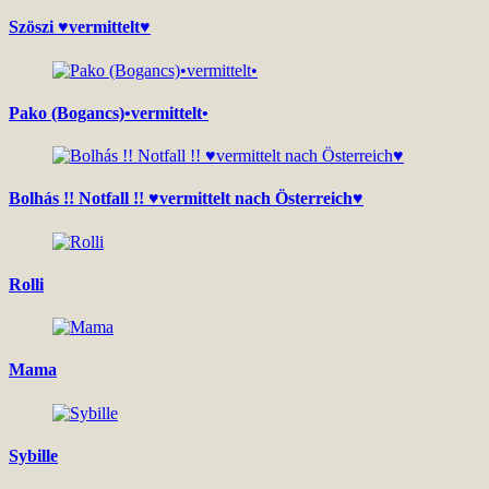
Szöszi ♥vermittelt♥
Pako (Bogancs)•vermittelt•
Bolhás !! Notfall !! ♥vermittelt nach Österreich♥
Rolli
Mama
Sybille