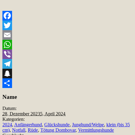
Facebook
Twitter
Email
WhatsApp
Viber
Telegram
Snapchat
Teilen
Name
Datum:
28. Dezember 2023
5. April 2024
Kategorien:
2024
,
Anfängerhund
,
Glückshunde
,
Junghund/Welpe
,
klein (bis 35
cm)
,
Notfall
,
Rüde
,
Tötung Dombovar
,
Vermittlungshunde