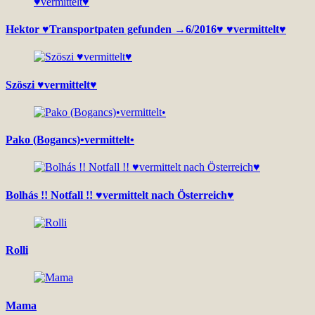
Hektor ♥Transportpaten gefunden →6/2016♥ ♥vermittelt♥
Szöszi ♥vermittelt♥
Pako (Bogancs)•vermittelt•
Bolhás !! Notfall !! ♥vermittelt nach Österreich♥
Rolli
Mama