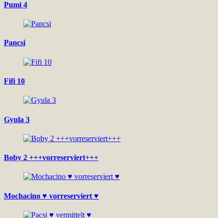
Pumi 4
Pancsi
Fifi 10
Gyula 3
Boby 2 +++vorreserviert+++
Mochacino ♥ vorreserviert ♥