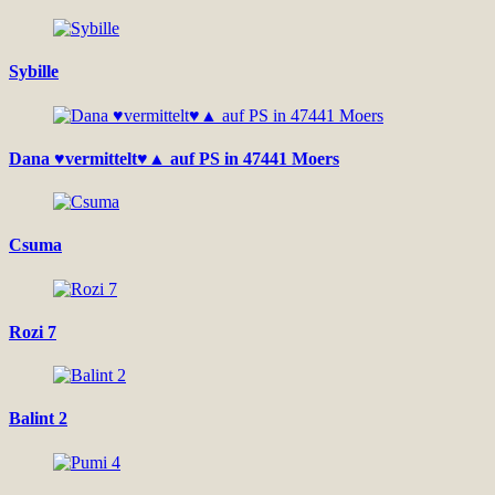
Sybille
Dana ♥vermittelt♥▲ auf PS in 47441 Moers
Csuma
Rozi 7
Balint 2