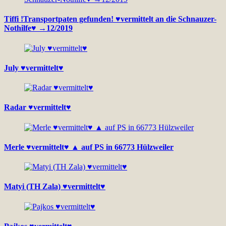
Tiffi !Transportpaten gefunden! ♥vermittelt an die Schnauzer-
Nothilfe♥ →12/2019
July ♥vermittelt♥
Radar ♥vermittelt♥
Merle ♥vermittelt♥ ▲ auf PS in 66773 Hülzweiler
Matyi (TH Zala) ♥vermittelt♥