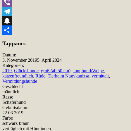
WhatsApp
Viber
Telegram
Snapchat
Teilen
Tappancs
Datum:
3. November 2019
5. April 2024
Kategorien:
2019
,
Glückshunde
,
groß (ab 50 cm)
,
Junghund/Welpe
,
katzenfreundlich
,
Rüde
,
Tierheim Nagykanizsa
,
vermittelt
,
Vermittlungshunde
Geschlecht
männlich
Rasse
Schäferhund
Geburtsdatum
22.03.2019
Farbe
schwarz-braun
verträglich mit Hündinnen