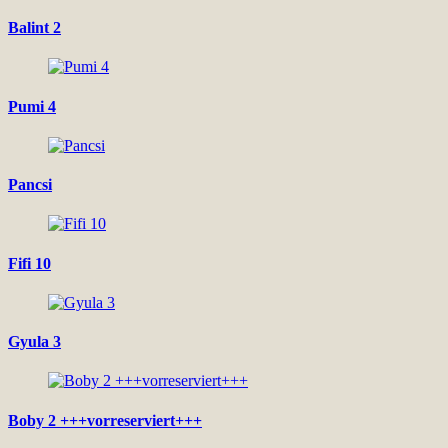
Balint 2
Pumi 4
Pancsi
Fifi 10
Gyula 3
Boby 2 +++vorreserviert+++