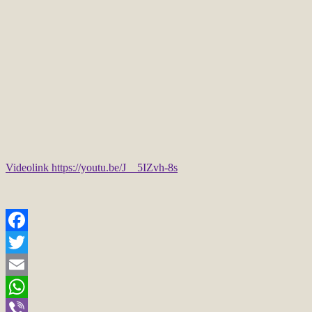
Videolink https://youtu.be/J__5IZvh-8s
Facebook
Twitter
Email
WhatsApp