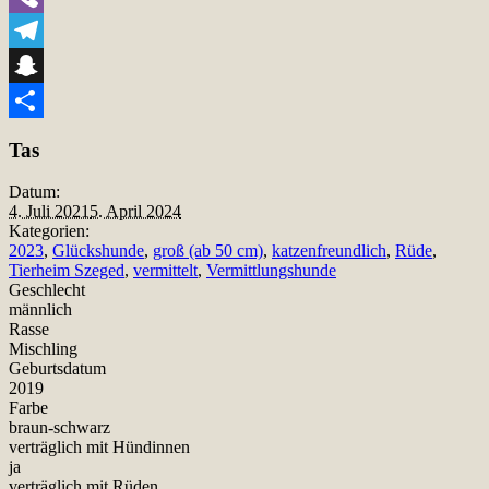
Viber
Telegram
Snapchat
Teilen
Tas
Datum:
4. Juli 2021
5. April 2024
Kategorien:
2023
,
Glückshunde
,
groß (ab 50 cm)
,
katzenfreundlich
,
Rüde
,
Tierheim Szeged
,
vermittelt
,
Vermittlungshunde
Geschlecht
männlich
Rasse
Mischling
Geburtsdatum
2019
Farbe
braun-schwarz
verträglich mit Hündinnen
ja
verträglich mit Rüden