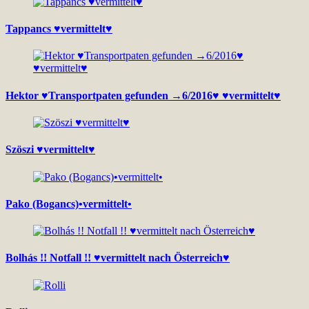
Tappancs ♥vermittelt♥
Hektor ♥Transportpaten gefunden →6/2016♥ ♥vermittelt♥
Szöszi ♥vermittelt♥
Pako (Bogancs)•vermittelt•
Bolhás !! Notfall !! ♥vermittelt nach Österreich♥