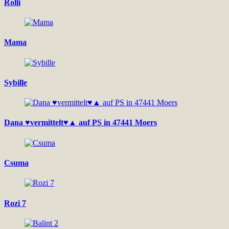
Rolli
Mama
Sybille
Dana ♥vermittelt♥▲ auf PS in 47441 Moers
Csuma
Rozi 7