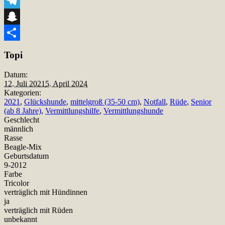
Viber
Telegram
Snapchat
Teilen
Topi
Datum:
12. Juli 2021
5. April 2024
Kategorien:
2021
,
Glückshunde
,
mittelgroß (35-50 cm)
,
Notfall
,
Rüde
,
Senior
(ab 8 Jahre)
,
Vermittlungshilfe
,
Vermittlungshunde
Geschlecht
männlich
Rasse
Beagle-Mix
Geburtsdatum
9-2012
Farbe
Tricolor
verträglich mit Hündinnen
ja
verträglich mit Rüden
unbekannt