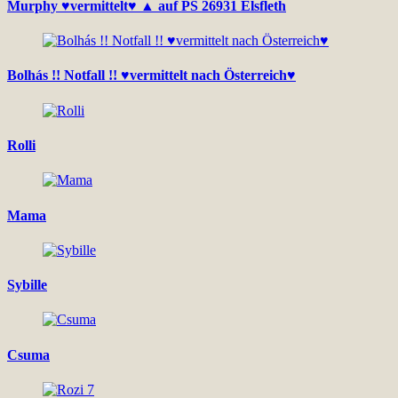
Murphy ♥vermittelt♥ ▲ auf PS 26931 Elsfleth
Bolhás !! Notfall !! ♥vermittelt nach Österreich♥
Rolli
Mama
Sybille
Csuma