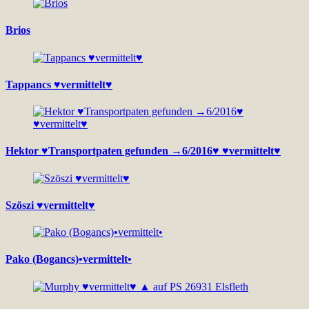
Brios
Tappancs ♥vermittelt♥
Hektor ♥Transportpaten gefunden →6/2016♥ ♥vermittelt♥
Szöszi ♥vermittelt♥
Pako (Bogancs)•vermittelt•