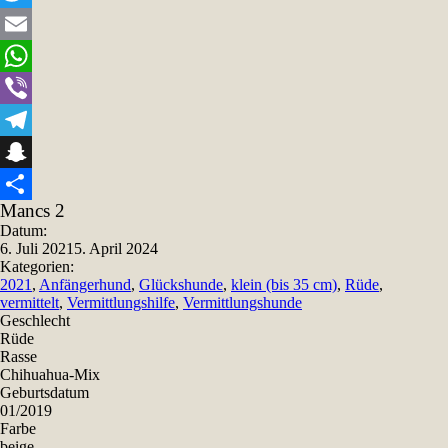
Twitter
Email
WhatsApp
Viber
Telegram
Snapchat
Mancs 2
Teilen
Datum:
6. Juli 2021
5. April 2024
Kategorien:
2021
,
Anfängerhund
,
Glückshunde
,
klein (bis 35 cm)
,
Rüde
,
vermittelt
,
Vermittlungshilfe
,
Vermittlungshunde
Geschlecht
Rüde
Rasse
Chihuahua-Mix
Geburtsdatum
01/2019
Farbe
beige