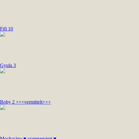
Fifi 10
Gyula 3
Boby 2 +++vermittelt+++
Mochacino ♥ vorreserviert ♥