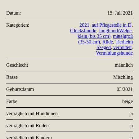
Datum:
15. Juli 2021
Kategorien:
2021
,
auf Pflegestelle in D
,
Glückshunde
,
Junghund/Welpe
,
klein (bis 35 cm)
,
mittelgroß
(35-50 cm)
,
Rüde
,
Tierheim
Szeged
,
vermittelt
,
Vermittlungshunde
Geschlecht
männlich
Rasse
Mischling
Geburtsdatum
03/2021
Farbe
beige
verträglich mit Hündinnen
ja
verträglich mit Rüden
ja
verträglich mit Kindern
ja