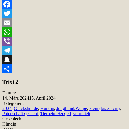
Facebook
Twitter
Email
WhatsApp
Viber
Telegram
Snapchat
Teilen
Trixi 2
Datum:
14. März 2024
15. April 2024
Kategorien:
2024
,
Glückshunde
,
Hündin
,
Junghund/Welpe
,
klein (bis 35 cm)
,
Patenschaft gesucht
,
Tierheim Szeged
,
vermittelt
Geschlecht
Hündin