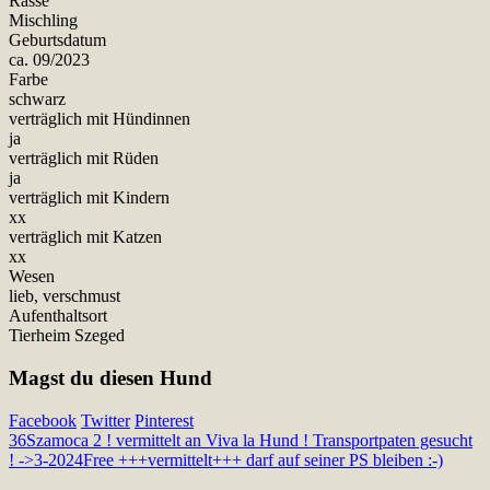
Rasse
Mischling
Geburtsdatum
ca. 09/2023
Farbe
schwarz
verträglich mit Hündinnen
ja
verträglich mit Rüden
ja
verträglich mit Kindern
xx
verträglich mit Katzen
xx
Wesen
lieb, verschmust
Aufenthaltsort
Tierheim Szeged
Magst du diesen Hund
Facebook
Twitter
Pinterest
36
Szamoca 2 ! vermittelt an Viva la Hund ! Transportpaten gesucht
! ->3-2024
Free +++vermittelt+++ darf auf seiner PS bleiben :-)