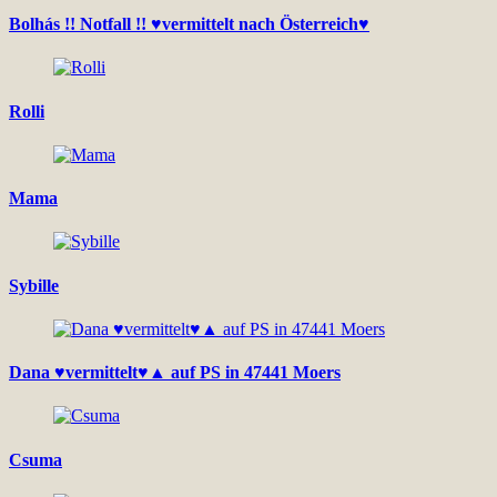
Bolhás !! Notfall !! ♥vermittelt nach Österreich♥
Rolli
Mama
Sybille
Dana ♥vermittelt♥▲ auf PS in 47441 Moers
Csuma