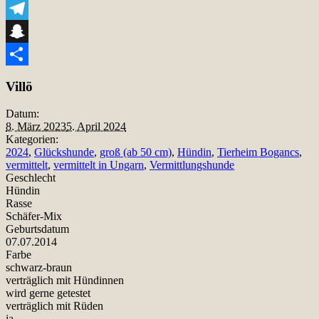
Viber
Telegram
Snapchat
Teilen
Villö
Datum:
8. März 2023
5. April 2024
Kategorien:
2024
,
Glückshunde
,
groß (ab 50 cm)
,
Hündin
,
Tierheim Bogancs
,
vermittelt
,
vermittelt in Ungarn
,
Vermittlungshunde
Geschlecht
Hündin
Rasse
Schäfer-Mix
Geburtsdatum
07.07.2014
Farbe
schwarz-braun
verträglich mit Hündinnen
wird gerne getestet
verträglich mit Rüden
ja