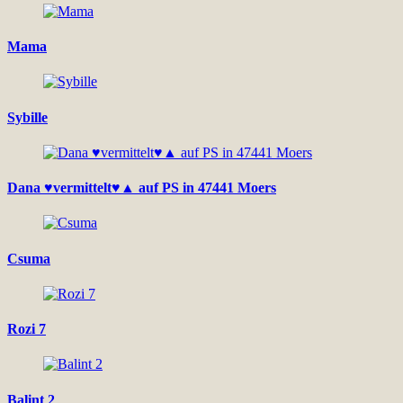
Mama
Sybille
Dana ♥vermittelt♥▲ auf PS in 47441 Moers
Csuma
Rozi 7
Balint 2