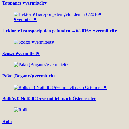
Tappancs ♥vermittelt♥
Hektor ♥Transportpaten gefunden →6/2016♥ ♥vermittelt♥
Szöszi ♥vermittelt♥
Pako (Bogancs)•vermittelt•
Bolhás !! Notfall !! ♥vermittelt nach Österreich♥
Rolli