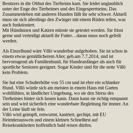
Besitzers in die Obhut des Tierheims kam. Sie leidet unglaublich
unter der Enge des Tierheimes und des Eingesperrtseins. Das
Zusammenleben mit anderen Hunden fällt ihr sehr schwer. Aktuell
muss sie sich allerdings den Zwinger mit einem Rüden teilen, was
auch funktioniert.
Mit Hündinnen und Katzen müsste sie getestet werden. Sie frisst
gerne und verteidigt aktuell ihr Futter…daran muss noch gefeilt
werden.
Als Einzelhund wäre Villö wunderbar aufgehoben. Sie ist schon in
einem etwas gemütlicherem Alter, geb.am 7.7.2014, und ist
hervorragend als Familienhund, für Hundeanfänger als auch für
sportliche Senioren geeignet. Sogar Kinder sind für die nette Villö
kein Problem.
Sie hat eine Schulterhöhe von 55 cm und ist eher ein schlanker
Hund. Villö würde sich am meisten in einem Haus mit Garten
wohlfühlen, in ländlicher Umgebung, wo sie den Stress des
Tierheimes hinter sich lassen kann. Dann kann sie richtig entspannt
sein und wird sicherlich eine wunderbare Begleitung für immer. An
der Leine läuft sie fein.
Villö wird geimpft, entwurmt, kastriert, gechipt, mit EU
Heimtierausweis und einem kleinen Schnelltest auf
Reisekrankheiten hoffentlich bald reisen dürfen.