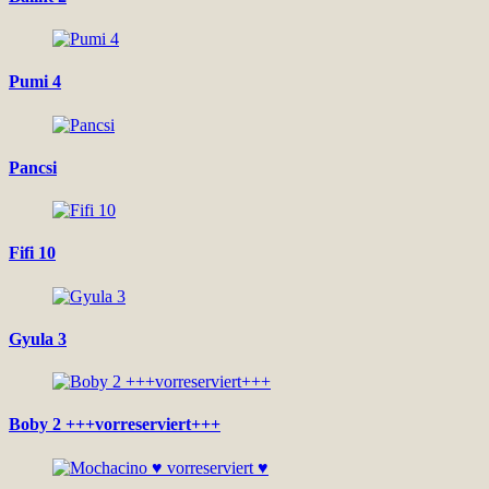
Pumi 4
Pancsi
Fifi 10
Gyula 3
Boby 2 +++vorreserviert+++