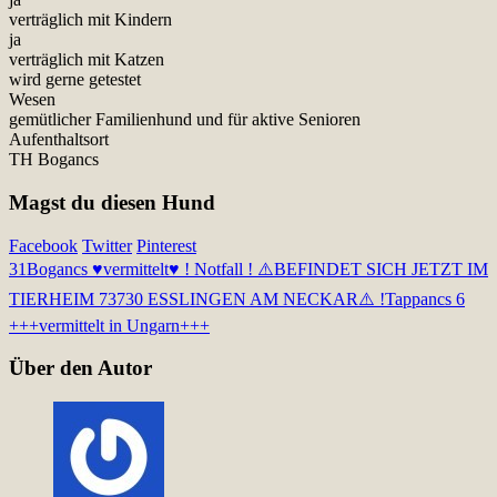
verträglich mit Kindern
ja
verträglich mit Katzen
wird gerne getestet
Wesen
gemütlicher Familienhund und für aktive Senioren
Aufenthaltsort
TH Bogancs
Magst du diesen Hund
Facebook
Twitter
Pinterest
31
Bogancs ♥vermittelt♥ ! Notfall ! ⚠️BEFINDET SICH JETZT IM
TIERHEIM 73730 ESSLINGEN AM NECKAR⚠️ !
Tappancs 6
+++vermittelt in Ungarn+++
Über den Autor