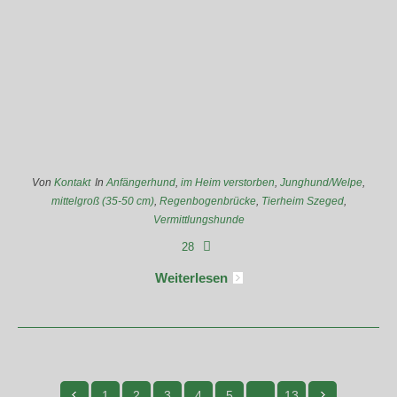
Von
Kontakt
In
Anfängerhund
,
im Heim verstorben
,
Junghund/Welpe
,
mittelgroß (35-50 cm)
,
Regenbogenbrücke
,
Tierheim Szeged
,
Vermittlungshunde
28
Weiterlesen
1
2
3
4
5
…
13