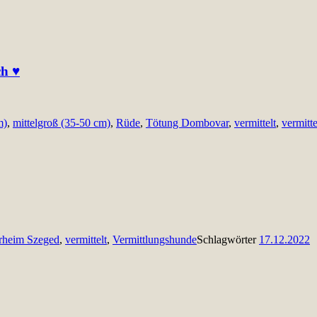
ch ♥
m)
,
mittelgroß (35-50 cm)
,
Rüde
,
Tötung Dombovar
,
vermittelt
,
vermitte
rheim Szeged
,
vermittelt
,
Vermittlungshunde
Schlagwörter
17.12.2022