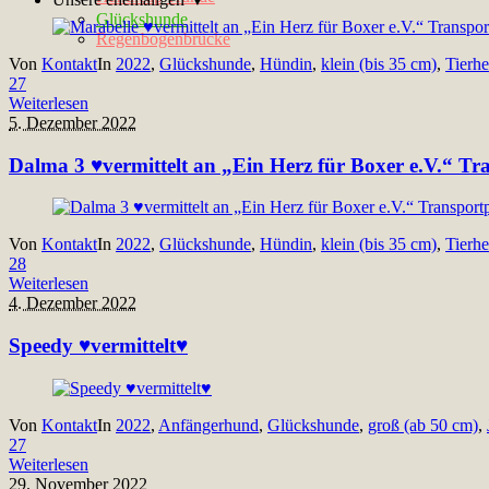
Glückshunde
Regenbogenbrücke
Von
Kontakt
In
2022
,
Glückshunde
,
Hündin
,
klein (bis 35 cm)
,
Tierh
27
Weiterlesen
5. Dezember 2022
Dalma 3 ♥vermittelt an „Ein Herz für Boxer e.V.“ Tr
Von
Kontakt
In
2022
,
Glückshunde
,
Hündin
,
klein (bis 35 cm)
,
Tierh
28
Weiterlesen
4. Dezember 2022
Speedy ♥vermittelt♥
Von
Kontakt
In
2022
,
Anfängerhund
,
Glückshunde
,
groß (ab 50 cm)
,
27
Weiterlesen
29. November 2022