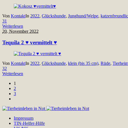
Von
Kontakt
In
2022
,
Glückshunde
,
Junghund/Welpe
,
katzenfreundli
31
Weiterlesen
20. November 2022
Tequila 2 ♥ vermittelt ♥
Von
Kontakt
In
2022
,
Glückshunde
,
klein (bis 35 cm)
,
Rüde
,
Tierhei
32
Weiterlesen
1
2
3
Impressum
TIN-Helfer-Hilfe