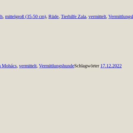
ch
,
mittelgroß (35-50 cm)
,
Rüde
,
Tierhilfe Zala
,
vermittelt
,
Vermittlung
m Mohács
,
vermittelt
,
Vermittlungshunde
Schlagwörter
17.12.2022