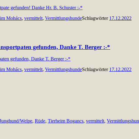
eim Mohács
,
vermittelt
,
Vermittlungshunde
Schlagwörter
17.12.2022
ansportpaten gefunden, Danke T. Berger :-*
eim Mohács
,
vermittelt
,
Vermittlungshunde
Schlagwörter
17.12.2022
Junghund/Welpe
,
Rüde
,
Tierheim Bogancs
,
vermittelt
,
Vermittlungshu