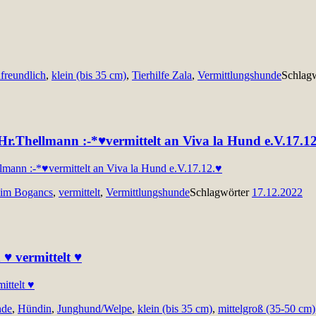
freundlich
,
klein (bis 35 cm)
,
Tierhilfe Zala
,
Vermittlungshunde
Schlag
Hr.Thellmann :-*♥vermittelt an Viva la Hund e.V.17.1
eim Bogancs
,
vermittelt
,
Vermittlungshunde
Schlagwörter
17.12.2022
♥ vermittelt ♥
nde
,
Hündin
,
Junghund/Welpe
,
klein (bis 35 cm)
,
mittelgroß (35-50 cm)