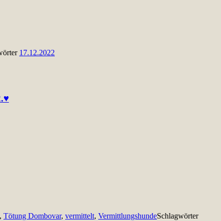
wörter
17.12.2022
2.♥
,
Tötung Dombovar
,
vermittelt
,
Vermittlungshunde
Schlagwörter