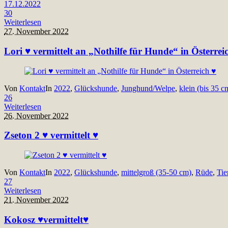
17.12.2022
30
Weiterlesen
27. November 2022
Lori ♥ vermittelt an „Nothilfe für Hunde“ in Österrei
Von
Kontakt
In
2022
,
Glückshunde
,
Junghund/Welpe
,
klein (bis 35 c
26
Weiterlesen
26. November 2022
Zseton 2 ♥ vermittelt ♥
Von
Kontakt
In
2022
,
Glückshunde
,
mittelgroß (35-50 cm)
,
Rüde
,
Tie
27
Weiterlesen
21. November 2022
Kokosz ♥vermittelt♥