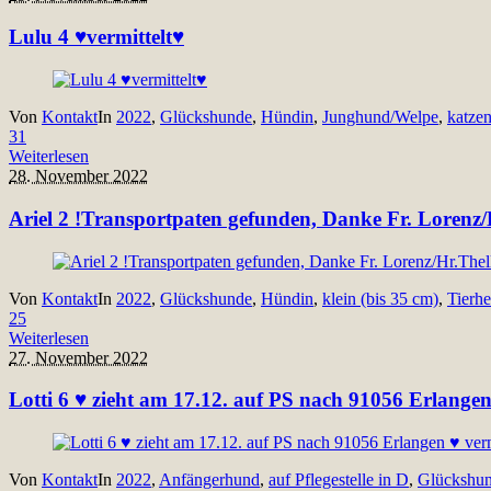
Lulu 4 ♥vermittelt♥
Von
Kontakt
In
2022
,
Glückshunde
,
Hündin
,
Junghund/Welpe
,
katzen
31
Weiterlesen
28. November 2022
Ariel 2 !Transportpaten gefunden, Danke Fr. Lorenz/
Von
Kontakt
In
2022
,
Glückshunde
,
Hündin
,
klein (bis 35 cm)
,
Tierh
25
Weiterlesen
27. November 2022
Lotti 6 ♥ zieht am 17.12. auf PS nach 91056 Erlangen 
Von
Kontakt
In
2022
,
Anfängerhund
,
auf Pflegestelle in D
,
Glückshu