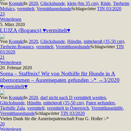
Von
Kontakt
In
2020
,
Glückshunde
,
klein (bis 35 cm)
,
Rüde
,
Tierheim
Mohács
,
vermittelt
,
Vermittlungshunde
Schlagwörter
TIN 03/2020
23
Weiterlesen
5. März 2020
LUJZA (Bogancs) ♥vermittelt♥
Von
Kontakt
In
2020
,
Glückshunde
,
Hündin
,
mittelgroß (35-50 cm)
,
Tierheim Bogancs
,
vermittelt
,
Vermittlungshunde
Schlagwörter
TIN
03/2020
21
Weiterlesen
20. Februar 2020
Soma – Staffmix! Wir von Nothilfe für Hunde in A
übernommen – Ausreisepaten gefunden :-* →3/2020
♥vermittelt♥
Von
Kontakt
In
2020
,
darf nicht nach D vermittelt werden
,
Glückshunde
,
Hündin
,
mittelgroß (35-50 cm)
,
Paten gefunden
,
Tierhilfe Zala
,
vermittelt
,
vermittelt in Österreich
,
Vermittlungshilfe
,
Vermittlungshunde
Schlagwörter
TIN 03/2020
Vielen Dank für die Ausreisepatenschaft Frau G. Holler :-*
20
Weiterlesen