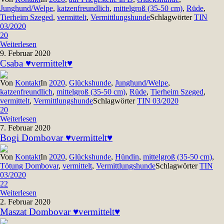
Junghund/Welpe
,
katzenfreundlich
,
mittelgroß (35-50 cm)
,
Rüde
,
Tierheim Szeged
,
vermittelt
,
Vermittlungshunde
Schlagwörter
TIN
03/2020
20
Weiterlesen
9. Februar 2020
Csaba ♥vermittelt♥
Von
Kontakt
In
2020
,
Glückshunde
,
Junghund/Welpe
,
katzenfreundlich
,
mittelgroß (35-50 cm)
,
Rüde
,
Tierheim Szeged
,
vermittelt
,
Vermittlungshunde
Schlagwörter
TIN 03/2020
20
Weiterlesen
7. Februar 2020
Bogi Dombovar ♥vermittelt♥
Von
Kontakt
In
2020
,
Glückshunde
,
Hündin
,
mittelgroß (35-50 cm)
,
Tötung Dombovar
,
vermittelt
,
Vermittlungshunde
Schlagwörter
TIN
03/2020
22
Weiterlesen
2. Februar 2020
Maszat Dombovar ♥vermittelt♥