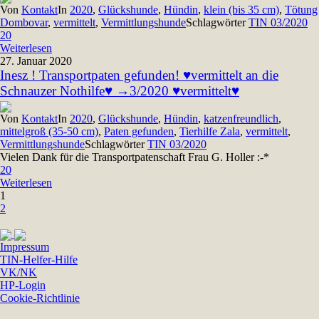
Von
Kontakt
In
2020
,
Glückshunde
,
Hündin
,
klein (bis 35 cm)
,
Tötung
Dombovar
,
vermittelt
,
Vermittlungshunde
Schlagwörter
TIN 03/2020
20
Weiterlesen
27. Januar 2020
Inesz ! Transportpaten gefunden! ♥vermittelt an die
Schnauzer Nothilfe♥ →3/2020 ♥vermittelt♥
Von
Kontakt
In
2020
,
Glückshunde
,
Hündin
,
katzenfreundlich
,
mittelgroß (35-50 cm)
,
Paten gefunden
,
Tierhilfe Zala
,
vermittelt
,
Vermittlungshunde
Schlagwörter
TIN 03/2020
Vielen Dank für die Transportpatenschaft Frau G. Holler :-*
20
Weiterlesen
1
2
Impressum
TIN-Helfer-Hilfe
VK/NK
HP-Login
Cookie-Richtlinie