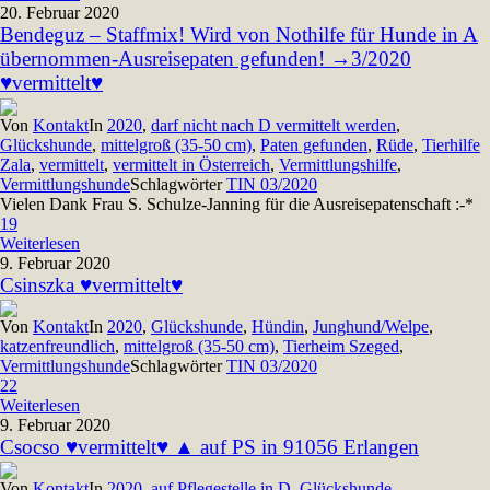
20. Februar 2020
Bendeguz – Staffmix! Wird von Nothilfe für Hunde in A
übernommen-Ausreisepaten gefunden! →3/2020
♥vermittelt♥
Von
Kontakt
In
2020
,
darf nicht nach D vermittelt werden
,
Glückshunde
,
mittelgroß (35-50 cm)
,
Paten gefunden
,
Rüde
,
Tierhilfe
Zala
,
vermittelt
,
vermittelt in Österreich
,
Vermittlungshilfe
,
Vermittlungshunde
Schlagwörter
TIN 03/2020
Vielen Dank Frau S. Schulze-Janning für die Ausreisepatenschaft :-*
19
Weiterlesen
9. Februar 2020
Csinszka ♥vermittelt♥
Von
Kontakt
In
2020
,
Glückshunde
,
Hündin
,
Junghund/Welpe
,
katzenfreundlich
,
mittelgroß (35-50 cm)
,
Tierheim Szeged
,
Vermittlungshunde
Schlagwörter
TIN 03/2020
22
Weiterlesen
9. Februar 2020
Csocso ♥vermittelt♥ ▲ auf PS in 91056 Erlangen
Von
Kontakt
In
2020
,
auf Pflegestelle in D
,
Glückshunde
,