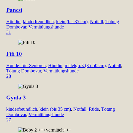
Pancsi
Hündin
,
kinderfreundlich
,
klein (bis 35 cm)
,
Notfall
,
Tötung
Dombovar
,
Vermittlungshunde
31
Fifi 10
Hunde_für_Senioren
,
Hündin
,
mittelgroß (35-50 cm)
,
Notfall
,
Tötung Dombovar
,
Vermittlungshunde
28
Gyula 3
kinderfreundlich
,
klein (bis 35 cm)
,
Notfall
,
Rüde
,
Tötung
Dombovar
,
Vermittlungshunde
27