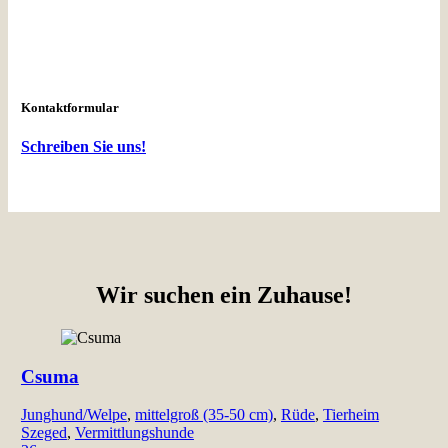
Kontaktformular
Schreiben Sie uns!
Wir suchen ein Zuhause!
Csuma
Junghund/Welpe
,
mittelgroß (35-50 cm)
,
Rüde
,
Tierheim
Szeged
,
Vermittlungshunde