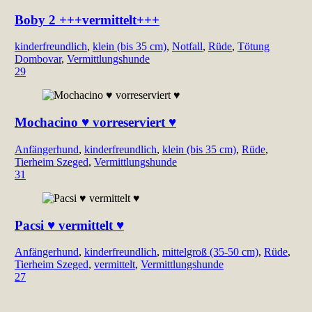
Boby 2 +++vermittelt+++
kinderfreundlich
,
klein (bis 35 cm)
,
Notfall
,
Rüde
,
Tötung
Dombovar
,
Vermittlungshunde
29
Mochacino ♥ vorreserviert ♥
Anfängerhund
,
kinderfreundlich
,
klein (bis 35 cm)
,
Rüde
,
Tierheim Szeged
,
Vermittlungshunde
31
Pacsi ♥ vermittelt ♥
Anfängerhund
,
kinderfreundlich
,
mittelgroß (35-50 cm)
,
Rüde
,
Tierheim Szeged
,
vermittelt
,
Vermittlungshunde
27